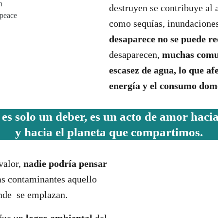
n
destruyen se contribuye al
npeace
como sequías, inundaciones
desaparece no se puede r
desaparecen,
muchas comun
escasez de agua, lo que af
energía y el consumo domé
 es solo un deber, es un acto de amor haci
y hacia el planeta que compartimos.
valor,
nadie podría pensar
ias contaminantes aquello
onde se emplazan.
fue un
logro ambiental
del