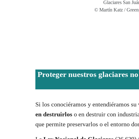
Glaciares San Juá
© Martín Katz / Gree
Proteger nuestros glaciares no
Si los conociéramos y entendiéramos su 
en destruirlos
o en destruir con industr
que permite preservarlos o el entorno d
La
Ley Nacional de Glaciares
(26.639) 