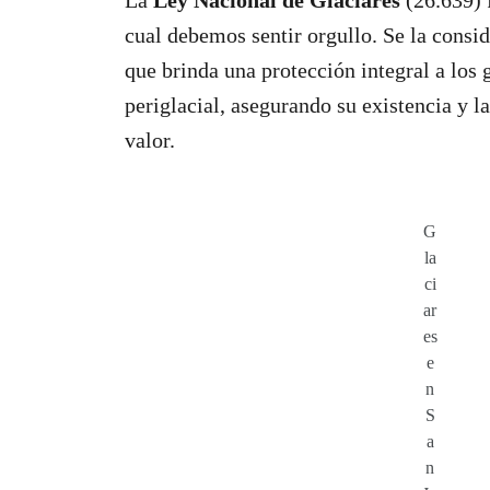
cual debemos sentir orgullo. Se la consi
que brinda una protección integral a los 
periglacial, asegurando su existencia y l
valor.
G
la
ci
ar
es
e
n
S
a
n