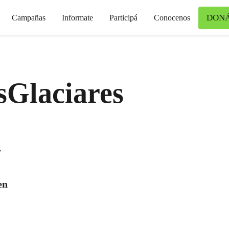
DON
Campañas
Informate
Participá
Conocenos
Glaciares
r
en