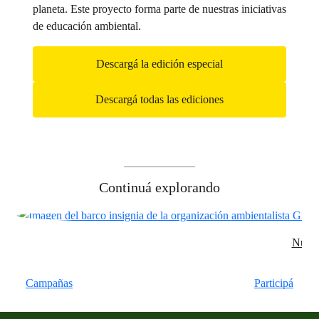
planeta. Este proyecto forma parte de nuestras iniciativas
de educación ambiental.
Descargá la edición especial
Descargá todas las ediciones
Continuá explorando
Nuest
Campañas
Participá