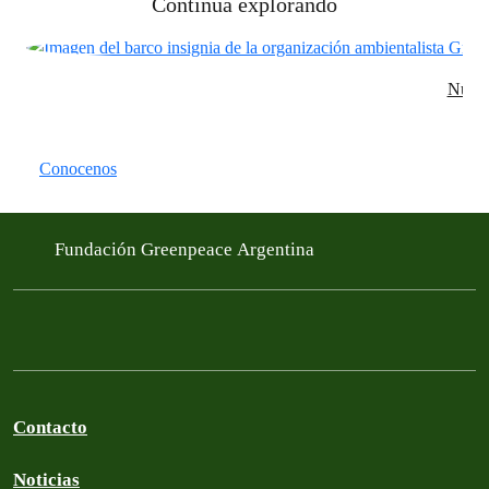
Continuá explorando
Nuest
Conocenos
Fundación Greenpeace Argentina
Contacto
Noticias