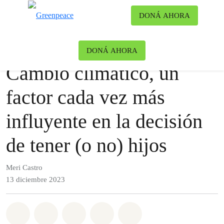
Ca
DONÁ AHORA
Menú
Blog
Clima y Energía
|
Sustentabilidad
DONÁ AHORA
Cambio climático, un
factor cada vez más
influyente en la decisión
de tener (o no) hijos
Meri Castro
13 diciembre 2023
Share on Whatsapp
Share on Facebook
Share on Twitter
Share via Email
Share on Bluesky