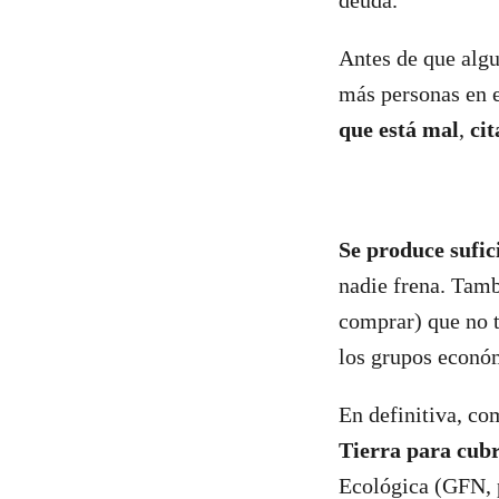
deuda.
Antes de que algu
más personas en 
que está mal
,
ci
Se produce sufici
nadie frena. Tamb
comprar) que no t
los grupos econó
En definitiva, c
Tierra para cubr
Ecológica (GFN, p