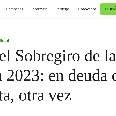
DON
Campañas
Informate
Participá
Conocenos
lidad
el Sobregiro de la
a 2023: en deuda 
ta, otra vez