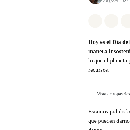
2 agosto 2023
Share on Wh
Share 
Hoy es el Día de
manera insosten
lo que el planeta 
recursos.
Vista de ropas de
Estamos pidiéndole
que pueden darno