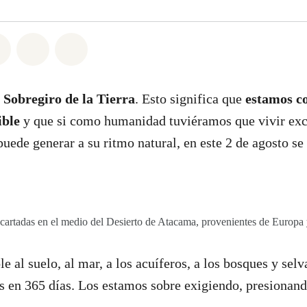
atsapp
on Facebook
Share on Twitter
Share via Email
Share on Bluesky
l Sobregiro de la Tierra
. Esto significa que
estamos c
ible
y que si como humanidad tuviéramos que vivir ex
puede generar a su ritmo natural, en este 2 de agosto se
scartadas en el medio del Desierto de Atacama, provenientes de Europa
 al suelo, al mar, a los acuíferos, a los bosques y selva
s en 365 días. Los estamos sobre exigiendo, presionan