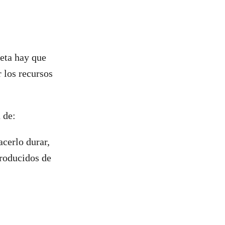
neta hay que
r los recursos
a de:
acerlo durar,
producidos de