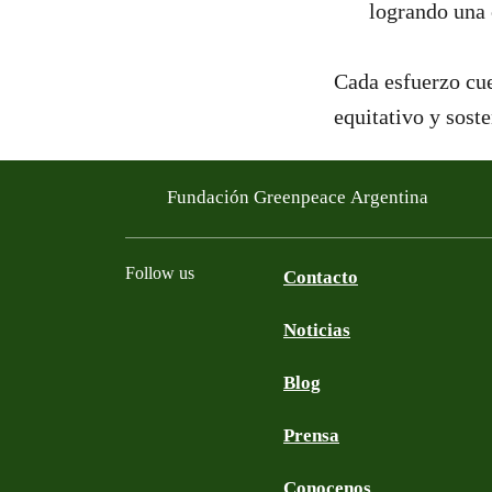
logrando una 
Cada esfuerzo cue
equitativo y soste
Fundación Greenpeace Argentina
Follow us
Contacto
Noticias
Facebook
Twitter
YouTube
Instagram
Blog
Prensa
Conocenos