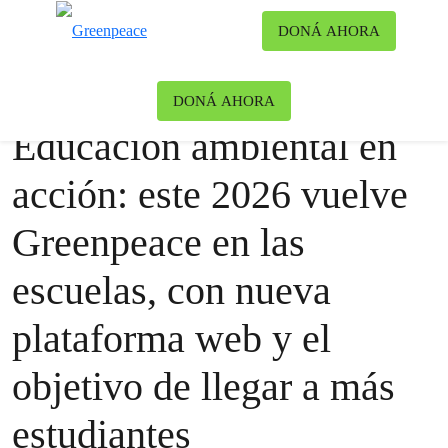
Ca
DONÁ AHORA
Menú
BlogEnLasEscuelas
Greenpeace
DONÁ AHORA
Educación ambiental en
acción: este 2026 vuelve
Greenpeace en las
escuelas, con nueva
plataforma web y el
objetivo de llegar a más
estudiantes