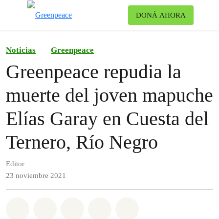
Ca
DONÁ AHORA
Menú
Noticias
Greenpeace
Greenpeace repudia la
muerte del joven mapuche
Elías Garay en Cuesta del
Ternero, Río Negro
Editor
23 noviembre 2021
Share on Whatsapp
Share on Facebook
Share on Twitter
Share via Email
Share on Bluesky