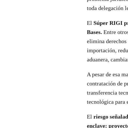
toda delegación l
El
Súper RIGI pr
Bases.
Entre otros
elimina derechos 
importación, redu
aduanera, cambiar
A pesar de esa m
contratación de p
transferencia tec
tecnológica para e
El
riesgo señalad
enclave: proyect