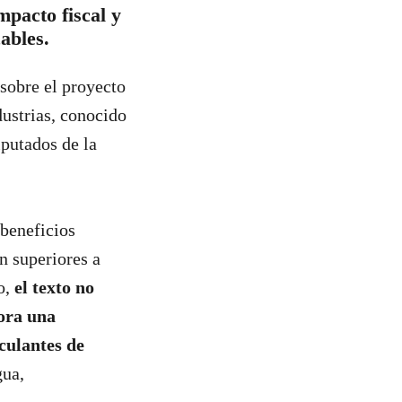
mpacto fiscal y
ables.
sobre el proyecto
ustrias, conocido
putados de la
 beneficios
n superiores a
o,
el texto no
pora una
nculantes de
gua,