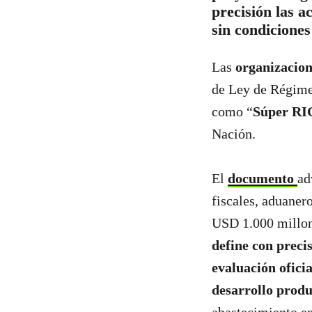
precisión las a
sin condiciones
Las
organizacione
de Ley de Régime
como “
Súper RI
Nación.
El
documento
ad
fiscales, aduaner
USD 1.000 millon
define con preci
evaluación oficia
desarrollo produ