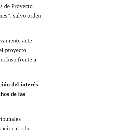
os de Proyecto
nes”, salvo orden
tivamente ante
 el proyecto
incluso frente a
ión del interés
chos de las
ribunales
acional o la