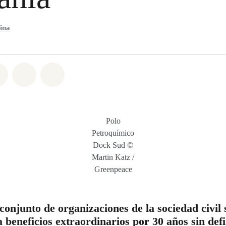
ina
atsapp
on Facebook
Share on Twitter
Share via Email
Share on Bluesky
Polo
Petroquímico
Dock Sud ©
Martin Katz /
Greenpeace
njunto de organizaciones de la sociedad civil 
 beneficios extraordinarios por 30 años sin def