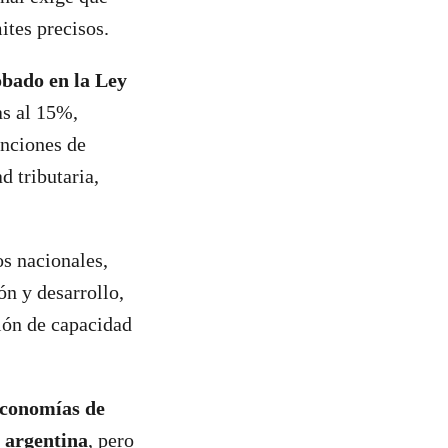
ites precisos.
obado en la Ley
as al 15%,
enciones de
d tributaria,
s nacionales,
ón y desarrollo,
sión de capacidad
 economías de
a argentina
, pero