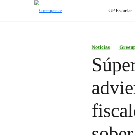
GP Escuelas
Noticias
Green
Súper
advie
fisca
sober