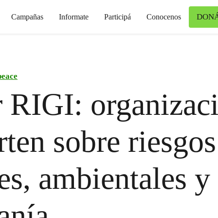
DON
Campañas
Informate
Participá
Conocenos
peace
 RIGI: organizac
rten sobre riesgos
les, ambientales y
anía