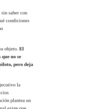
 sin saber con
qué condiciones
as
su objeto.
El
 que no se
piloto, pero deja
jecutivo la
icios
ación plantea un
onal exige que