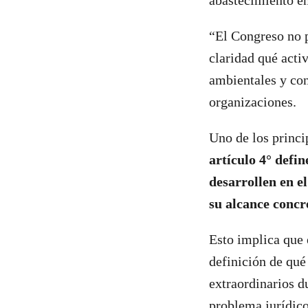
abastecimiento en
“El Congreso no p
claridad qué acti
ambientales y co
organizaciones.
Uno de los princi
artículo 4° defi
desarrollen en el
su alcance concr
Esto implica que 
definición de qué
extraordinarios d
problema jurídico