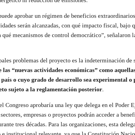
ergético ni reducción de emisiones.
uede aprobar un régimen de beneficios extraordinarios
vidades serán alcanzadas, con qué impacto fiscal, bajo 
n qué mecanismos de control democrático”, señalaron l
pales problemas del proyecto es la indeterminación de 
ne las “nuevas actividades económicas” como aquellas
 país o cuyo grado de desarrollo sea experimental o 
eto sujeto a la reglamentación posterior
.
el Congreso aprobaría una ley que delega en el Poder E
 sectores, empresas o proyectos podrán acceder a benef
urante tres décadas. Para las organizaciones, esta deleg
 e institucional relevante, ya que la Constitución Naci