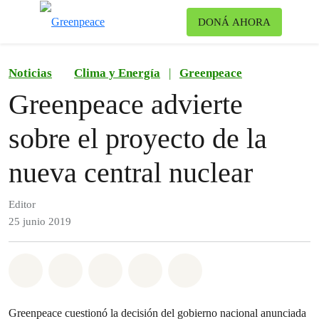
Ca
DONÁ AHORA
Menú
Noticias
Clima y Energía
|
Greenpeace
Greenpeace advierte
sobre el proyecto de la
nueva central nuclear
Editor
25 junio 2019
Share on Whatsapp
Share on Facebook
Share on Twitter
Share via Email
Share on Bluesky
Greenpeace
cuestionó la decisión del gobierno nacional anunciada