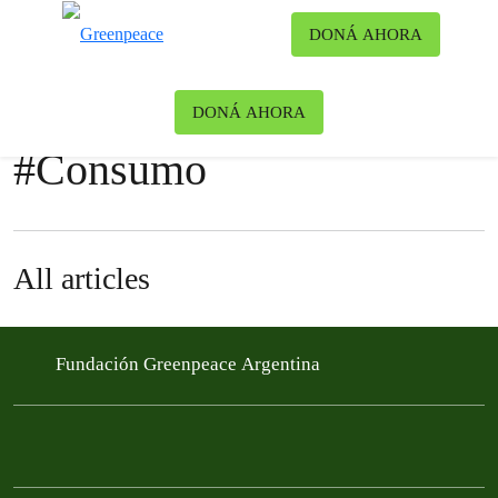
Ca
DONÁ AHORA
Menú
News & stories
DONÁ AHORA
#
Consumo
All articles
Fundación Greenpeace Argentina