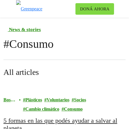
Ca
DONÁ AHORA
Menú
News & stories
#
Consumo
All articles
Bosqu
Plásticos
Voluntarios
Socios
es
Cambio climático
Consumo
5 formas en las que podés ayudar a salvar al
planeta