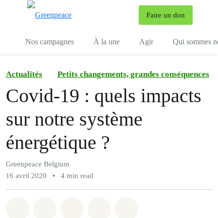
To
Faire un don
Menu
Nos campagnes
À la une
Agir
Qui sommes n
Actualités
Petits changements, grandes conséquences
Covid-19 : quels impacts
sur notre système
énergétique ?
Greenpeace Belgium
16 avril 2020
•
4 min read
Share on Whatsapp
Share on Facebook
Share on Twitter
Share via Email
Share on Bluesky