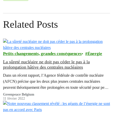
Related Posts
Petits changements, grandes conséquences
Énergie
La sûreté nucléaire ne doit pas céder le pas à la
prolongation hâtive des centrales nucléaires
Dans un récent rapport, l’Agence fédérale de contrôle nucléaire
(AFCN) précise que les deux plus jeunes centrales nucléaires
peuvent théoriquement être prolongées en toute sécurité pour peu
que nous trouvions une solution à l'article 30 et que tous les acteurs
Greenpeace Belgium
11 février 2022
se jettent à l'eau ensemble.