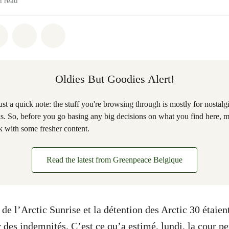
n read
atsapp
on Facebook
Share on Twitter
Share via Email
Share on Bluesky
Oldies But Goodies Alert!
ust a quick note: the stuff you're browsing through is mostly for nostalg
ks. So, before you go basing any big decisions on what you find here, 
 with some fresher content.
Read the latest from Greenpeace Belgique
de l’Arctic Sunrise et la détention des Arctic 30 étaien
r des indemnités. C’est ce qu’a estimé, lundi, la cour 