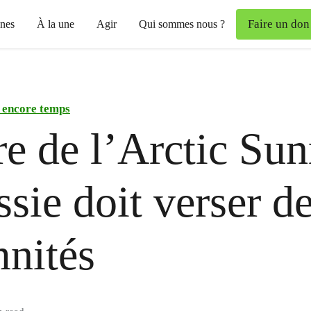
Faire un don
nes
À la une
Agir
Qui sommes nous ?
t encore temps
re de l’Arctic Sunr
ssie doit verser d
nités