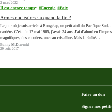
2 mars 2022
Il est encore temps
Énergie
Paix
Armes nucléaires : à quand la fin ?
Le jour où je suis arrivée à Rongelap, un petit atoll du Pacifique Su
carrière. C’était le 17 mai 1985, j’avais 24 ans. J’ai d’abord eu l’impr
magnifiques, des cocotiers, une eau cristalline. Mais la réalité…
Bunny McDiarmid
29 août 2017
Faire un don
Signer nos pétit