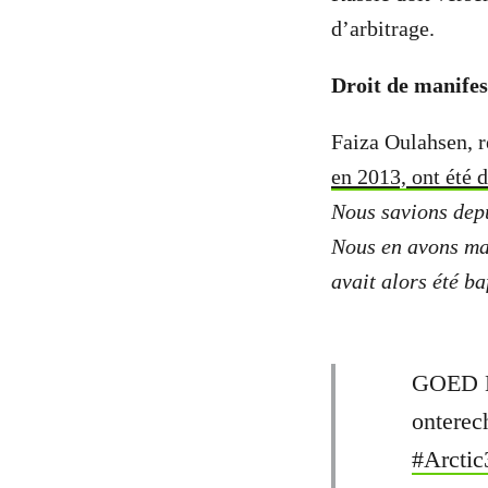
d’arbitrage.
Droit de manifes
Faiza Oulahsen, 
en 2013, ont été 
Nous savions depu
Nous en avons mai
avait alors été b
GOED NI
onterec
#Arctic