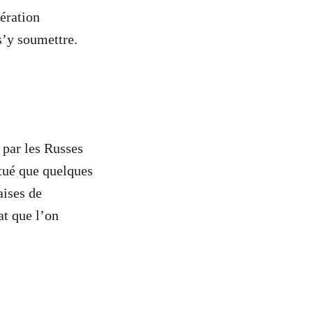
bération
s’y soumettre.
 par les Russes
titué que quelques
aises de
at que l’on