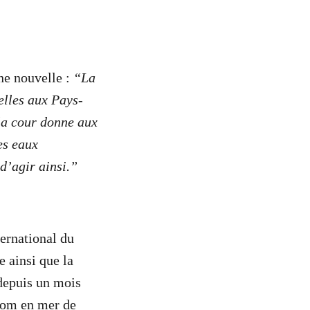
nne nouvelle :
“La
ielles aux Pays-
la cour donne aux
es eaux
 d’agir ainsi.”
ternational du
e ainsi que la
 depuis un mois
prom en mer de