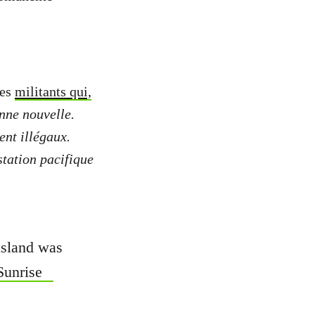
les
militants qui,
nne nouvelle.
ent illégaux.
station pacifique
usland was
Sunrise