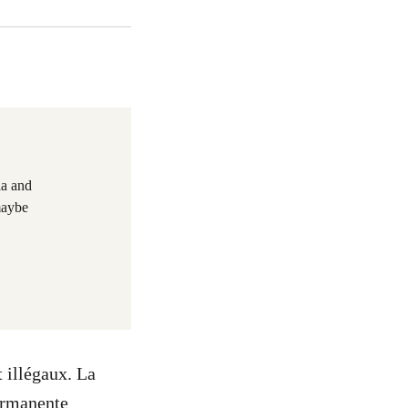
ia and
maybe
t illégaux. La
permanente