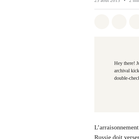
25 août 2015
•
2 mi
Share on Wh
Share 
Hey there! J
archival kic
double-check
L’arraisonnement 
Russie doit verse