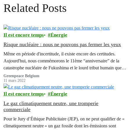
Related Posts
Il est encore temps
Énergie
Risque nucléaire : nous ne pouvons pas fermer les yeux
Même en période d'incertitude, il existe encore des certitudes.
Aujourd'hui, nous commémorons le 11ème “anniversaire” de la
catastrophe nucléaire de Fukushima et le lourd tribut humain que le
Japon continue de payer.
Greenpeace Belgium
11 mars 2022
Il est encore temps
Énergie
Le gaz climatiquement neutre, une tromperie
commerciale
Pour le Jury d’Éthique Publicitaire (JEP), on ne peut qualifier de «
climatiquement neutre » un gaz fossile dont les émissions sont