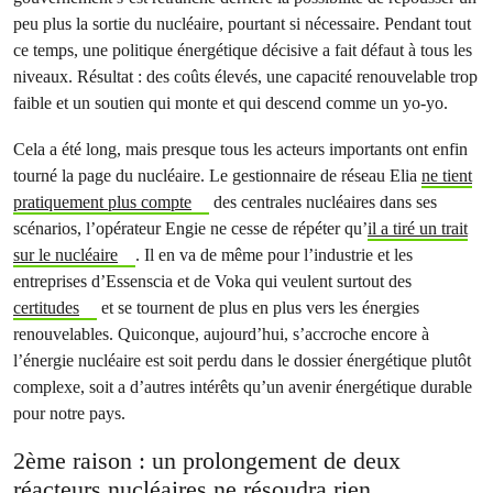
peu plus la sortie du nucléaire, pourtant si nécessaire. Pendant tout
ce temps, une politique énergétique décisive a fait défaut à tous les
niveaux. Résultat : des coûts élevés, une capacité renouvelable trop
faible et un soutien qui monte et qui descend comme un yo-yo.
Cela a été long, mais presque tous les acteurs importants ont enfin
tourné la page du nucléaire. Le gestionnaire de réseau Elia
ne tient
pratiquement plus compte
des centrales nucléaires dans ses
scénarios, l’opérateur Engie ne cesse de répéter qu’
il a tiré un trait
sur le nucléaire
. Il en va de même pour l’industrie et les
entreprises d’Essenscia et de Voka qui veulent surtout des
certitudes
et se tournent de plus en plus vers les énergies
renouvelables. Quiconque, aujourd’hui, s’accroche encore à
l’énergie nucléaire est soit perdu dans le dossier énergétique plutôt
complexe, soit a d’autres intérêts qu’un avenir énergétique durable
pour notre pays.
2ème raison : un prolongement de deux
réacteurs nucléaires ne résoudra rien