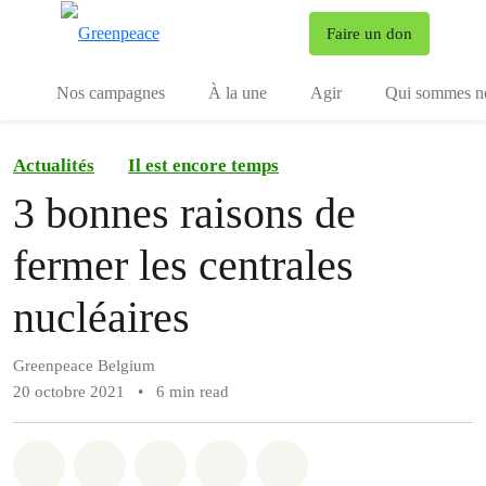
To
Faire un don
Menu
Nos campagnes
À la une
Agir
Qui sommes n
Actualités
Il est encore temps
3 bonnes raisons de
fermer les centrales
nucléaires
Greenpeace Belgium
20 octobre 2021
•
6 min read
Share on Whatsapp
Share on Facebook
Share on Twitter
Share via Email
Share on Bluesky