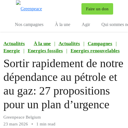
To
Faire un don
Menu
Nos campagnes
À la une
Agir
Qui sommes n
Actualités
À la une
|
Actualités
|
Campagnes
|
Energie
|
Energies fossiles
|
Energies renouvelables
Sortir rapidement de notre
dépendance au pétrole et
au gaz: 27 propositions
pour un plan d’urgence
Greenpeace Belgium
23 mars 2026
•
1 min read