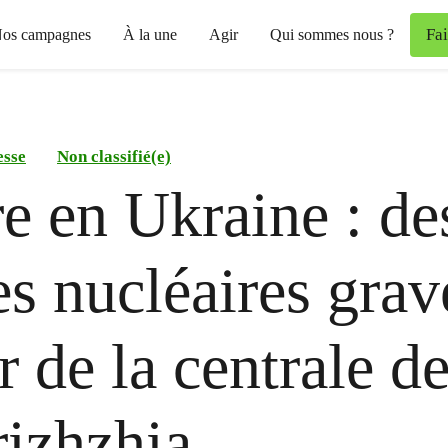
Fa
os campagnes
À la une
Agir
Qui sommes nous ?
esse
Non classifié(e)
e en Ukraine : de
es nucléaires grav
r de la centrale d
izhzhia