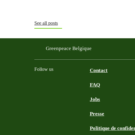
See all posts
Greenpeace Belgique
Follow us
Contact
FAQ
Instagram
Facebook
Bluesky
TikTok
YouTube
Jobs
Presse
Politique de confiden