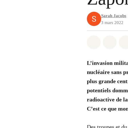
Sarah Jacobs
3 mars 2022
Share on Wh
Share 
L’invasion milit
nucléaire sans pr
plus grande cent
potentiels domma
radioactive de l
C’est ce que mon
Des troupes et du