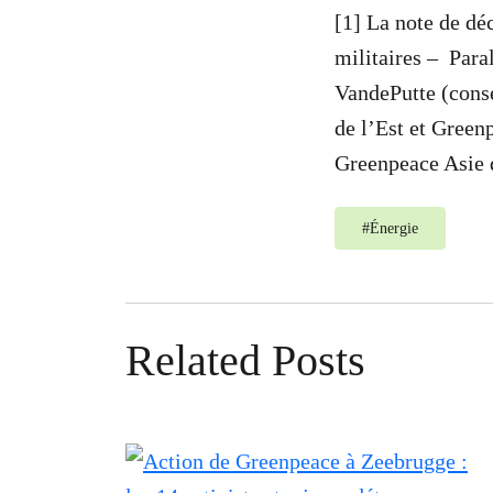
[1] La note de déc
militaires – Para
VandePutte (conse
de l’Est et Green
Greenpeace Asie d
#
Énergie
Related Posts