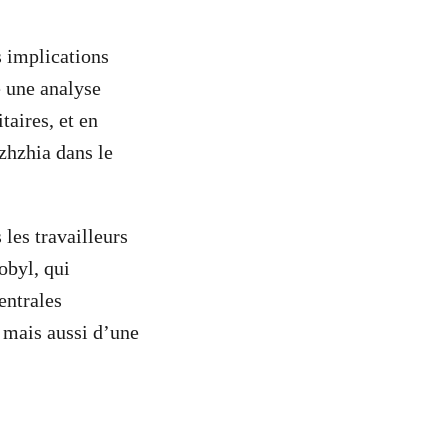
s implications
é une analyse
taires, et en
izhzhia dans le
les travailleurs
obyl, qui
entrales
s mais aussi d’une