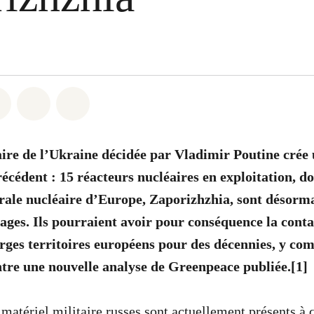
atsapp
on Facebook
Share on Twitter
Share via Email
Share on Bluesky
aire de l’Ukraine décidée par Vladimir Poutine crée
écédent : 15 réacteurs nucléaires en exploitation, do
rale nucléaire d’Europe, Zaporizhzhia, sont désorma
ges. Ils pourraient avoir pour conséquence la cont
arges territoires européens pour des décennies, y com
tre une nouvelle analyse de Greenpeace publiée.[1]
 matériel militaire russes sont actuellement présents à