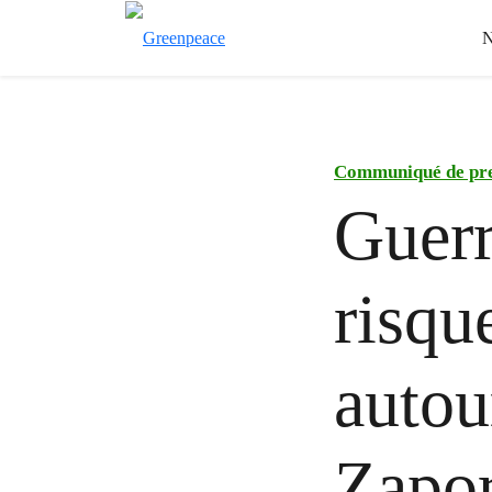
N
Communiqué de pr
Guerr
risqu
autou
Zapor