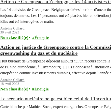
Action de Greenpeace à Zeebrugge : les 14 activistes t
Les 14 activistes de Greenpeace Belgique arrêté·es hier lors d'une act
toujours détenu·es. Les 14 personnes ont été placées hier en détention ju
Elles ont été interrogé·es ce matin.
Antoine Collard
30 avril 2023
Non classifié(e)
Énergie
Action en justice de Greenpeace contre la Commiss
greenwashing du gaz et du nucléaire
Huit bureaux de Greenpeace déposent aujourd'hui un recours contre l
de l'Union européenne, à Luxembourg. [1] Ils s’opposent à l'inclusion d
européenne comme investissements durables, effective depuis l’année d
Antoine Collard
18 avril 2023
Non classifié(e)
Énergie
Le scénario nucléaire belge est bien celui de l’incertit
Carte blanche par Mathieu Soete, expert énergie chez Greenpeace Belg