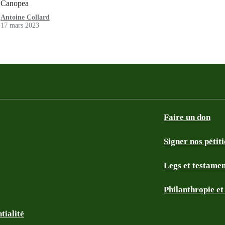
Canopea
Antoine Collard
17 mars 2023
Faire un don
Signer nos pétit
Legs et testame
Philanthropie e
tialité