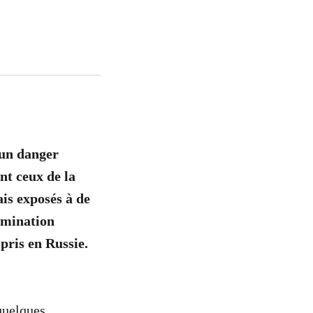
 un danger
nt ceux de la
is exposés à de
amination
pris en Russie.
 quelques