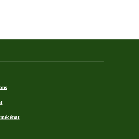
ions
nt
t mécénat