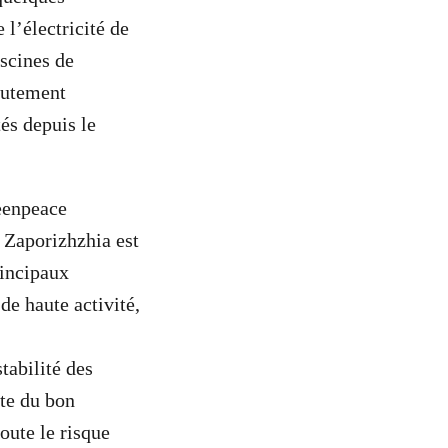
 l’électricité de
scines de
autement
tés depuis le
reenpeace
e Zaporizhzhia est
rincipaux
de haute activité,
tabilité des
nte du bon
oute le risque