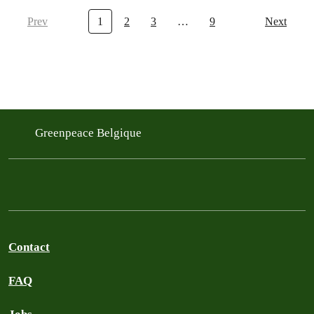
Prev
1
2
3
…
9
Next
Greenpeace Belgique
Contact
FAQ