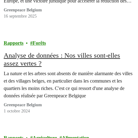
Europe, et une victoire juridique pour accélérer la réduction des
émissions de gaz à effet de serre.
Greenpeace Belgium
16 septembre 2025
Rapports
Forêts
Analyse de données : Nos villes sont-elles
assez vertes ?
La nature et les arbres sont absents de manière alarmante des villes
et des villages belges, en particulier dans les communes et les
quartiers les moins riches. C'est ce qui ressort d'une analyse de
données réalisée par Greenpeace Belgique
Greenpeace Belgium
1 octobre 2024
Rapports
Agriculture
Alimentation