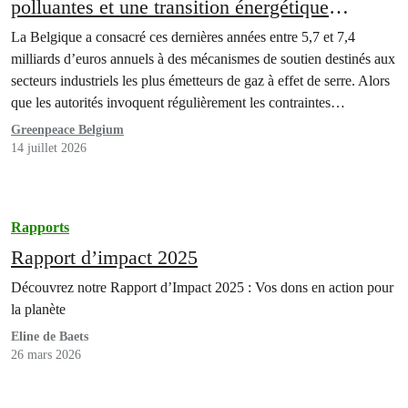
polluantes et une transition énergétique
supportée par les citoyen·nes
La Belgique a consacré ces dernières années entre 5,7 et 7,4
milliards d’euros annuels à des mécanismes de soutien destinés aux
secteurs industriels les plus émetteurs de gaz à effet de serre. Alors
que les autorités invoquent régulièrement les contraintes
budgétaires pour réduire les investissements dans des domaines
Greenpeace Belgium
essentiels comme la santé, l’éducation ou la…
14 juillet 2026
Rapports
Rapport d’impact 2025
Découvrez notre Rapport d’Impact 2025 : Vos dons en action pour
la planète
Eline de Baets
26 mars 2026