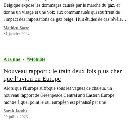
Belgique expose les dommages causés par le marché du gaz, et
donne un visage et une voix aux communautés qui souffrent de
l'impact des importations de gaz belge. Huit études de cas révèlent
l'impact de l'extraction et du transport du gaz sur les communautés
Mathieu Soete
dans…
31 janvier 2024
À la une
Mobilité
Nouveau rapport : le train deux fois plus cher
que l’avion en Europe
Alors que l'Europe suffoque sous les vagues de chaleur, un
nouveau rapport de Greenpeace Central and Eastern Europe
montre à quel point le rail européen est pénalisé par une
Sarah Jacobs
20 juillet 2023