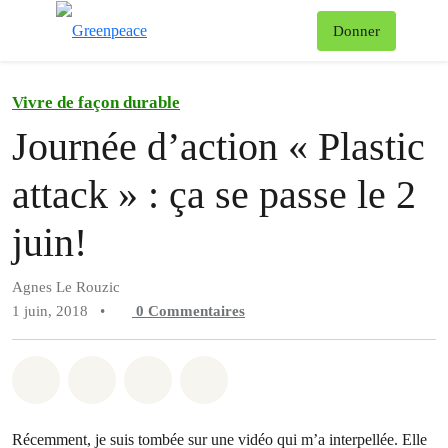
Af
Donner
Menu
Vivre de façon durable
Journée d’action « Plastic
attack » : ça se passe le 2
juin!
Agnes Le Rouzic
1 juin, 2018
•
0
Commentaires
Partager sur Whatsapp
Partager sur Facebook
Partager sur Twitter
Partager via Email
Récemment, je suis tombée sur une vidéo qui m’a interpellée. Elle