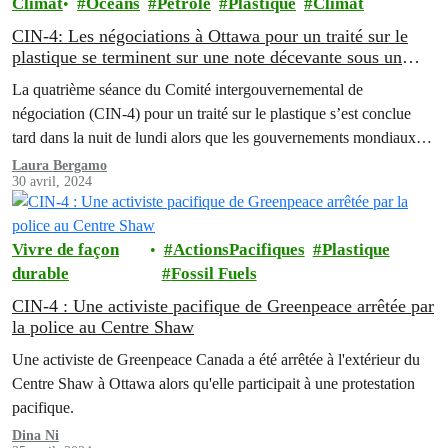
Climat
Océans
Pétrole
Plastique
Climat
CIN-4: Les négociations à Ottawa pour un traité sur le
plastique se terminent sur une note décevante sous un
leadership canadien mitigé
La quatrième séance du Comité intergouvernemental de
négociation (CIN-4) pour un traité sur le plastique s’est conclue
tard dans la nuit de lundi alors que les gouvernements mondiaux
n'ont pas réussi à se mettre d'accord sur l'inclusion d'une référence
Laura Bergamo
30 avril, 2024
à la réduction de la production de plastique ou aux polymères dans
les travaux intersessions, malgré…
Vivre de façon
ActionsPacifiques
Plastique
durable
Fossil Fuels
CIN-4 : Une activiste pacifique de Greenpeace arrêtée par
la police au Centre Shaw
Une activiste de Greenpeace Canada a été arrêtée à l'extérieur du
Centre Shaw à Ottawa alors qu'elle participait à une protestation
pacifique.
Dina Ni