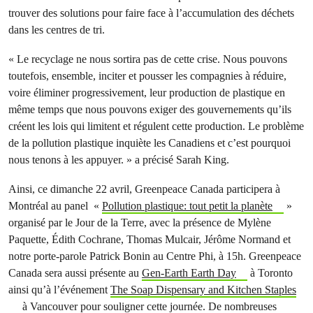
trouver des solutions pour faire face à l’accumulation des déchets
dans les centres de tri.
« Le recyclage ne nous sortira pas de cette crise. Nous pouvons
toutefois, ensemble, inciter et pousser les compagnies à réduire,
voire éliminer progressivement, leur production de plastique en
même temps que nous pouvons exiger des gouvernements qu’ils
créent les lois qui limitent et régulent cette production. Le problème
de la pollution plastique inquiète les Canadiens et c’est pourquoi
nous tenons à les appuyer. » a précisé Sarah King.
Ainsi, ce dimanche 22 avril, Greenpeace Canada participera à
Montréal au panel «
Pollution plastique: tout petit la planète
»
organisé par le Jour de la Terre, avec la présence de Mylène
Paquette, Édith Cochrane, Thomas Mulcair, Jérôme Normand et
notre porte-parole Patrick Bonin au Centre Phi, à 15h. Greenpeace
Canada sera aussi présente au
Gen-Earth Earth Day
à Toronto
ainsi qu’à l’événement
The Soap Dispensary and Kitchen Staples
à Vancouver pour souligner cette journée. De nombreuses