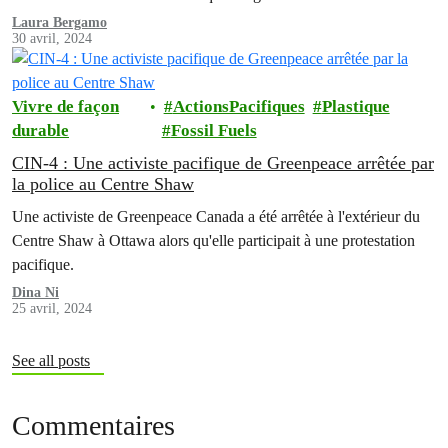
n'ont pas réussi à se mettre d'accord sur l'inclusion d'une référence
Laura Bergamo
30 avril, 2024
à la réduction de la production de plastique ou aux polymères dans
les travaux intersessions, malgré…
Vivre de façon
ActionsPacifiques
Plastique
durable
Fossil Fuels
CIN-4 : Une activiste pacifique de Greenpeace arrêtée par
la police au Centre Shaw
Une activiste de Greenpeace Canada a été arrêtée à l'extérieur du
Centre Shaw à Ottawa alors qu'elle participait à une protestation
pacifique.
Dina Ni
25 avril, 2024
See all posts
Commentaires