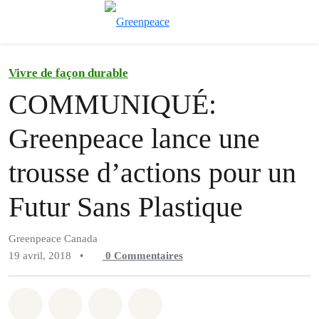
Afficher/cache
Menu
Vivre de façon durable
COMMUNIQUÉ:
Greenpeace lance une
trousse d’actions pour un
Futur Sans Plastique
Greenpeace Canada
19 avril, 2018
•
0
Commentaires
Partager sur Whatsapp
Partager sur Facebook
Partager sur Twitter
Partager via Email