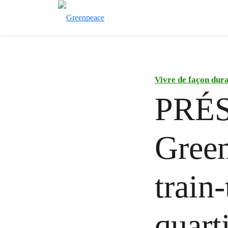
Vivre de façon dur
PRÉ
Green
train
quart