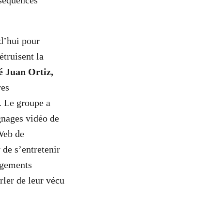
nséquences
d’hui pour
étruisent la
é Juan Ortiz,
res
. Le groupe a
gnages vidéo de
Web de
e s’entretenir
ngements
rler de leur vécu