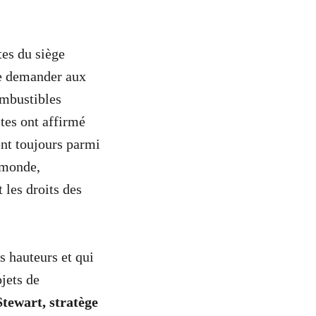
tes du siège
de demander aux
ombustibles
stes ont affirmé
ent toujours parmi
u monde,
 les droits des
s hauteurs et qui
jets de
Stewart, stratège