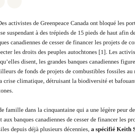
 Whatsapp
er sur Facebook
Partager sur Twitter
Partager via Email
Des activistes de Greenpeace Canada ont bloqué les por
se suspendant à des trépieds de 15 pieds de haut afin 
ues canadiennes de cesser de financer les projets de c
pecter les droits des peuples autochtones [1]. Les activi
 qu’elles disent, les grandes banques canadiennes figur
ailleurs de fonds de projets de combustibles fossiles a
a crise climatique, détruisant la biodiversité et bafouant
tones.
de famille dans la cinquantaine qui a une légère peur de
aux banques canadiennes de cesser de financer les pro
iles depuis déjà plusieurs décennies,
a
spécifié Keith 