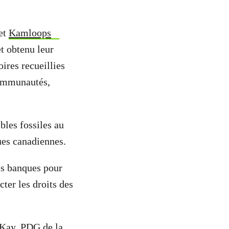
et
Kamloops
t obtenu leur
oires recueillies
communautés,
les fossiles au
ues canadiennes.
s banques pour
ter les droits des
Kay, PDG de la