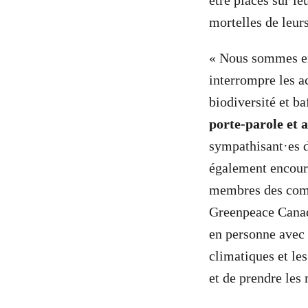
être placés sur l
mortelles de leur
« Nous sommes en 
interrompre les ac
biodiversité et b
porte-parole et 
sympathisant·es d
également encoura
membres des comm
Greenpeace Cana
en personne avec
climatiques et les
et de prendre les