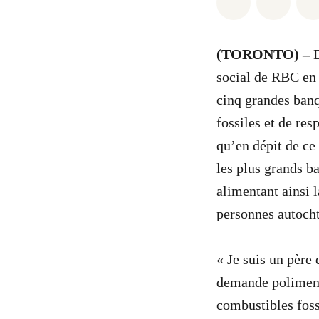
Partager sur
Partag
(TORONTO) –
social de RBC en 
cinq grandes banq
fossiles et de res
qu’en dépit de ce
les plus grands b
alimentant ainsi l
personnes autoch
« Je suis un père 
demande poliment 
combustibles foss