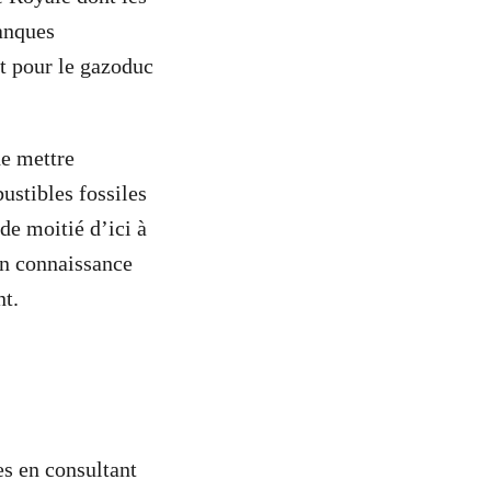
banques
et pour le gazoduc
e mettre
stibles fossiles
de moitié d’ici à
en connaissance
nt.
es en consultant