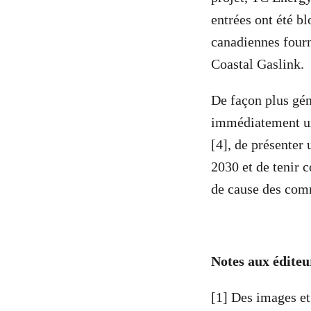
entrées ont été b
canadiennes fourn
Coastal Gaslink.
De façon plus gé
immédiatement un
[4], de présenter 
2030 et de tenir 
de cause des comm
Notes aux éditeur
[1] Des images et