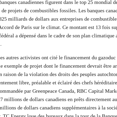
banques canadiennes figurent dans le top 25 mondial d
s de projets de combustibles fossiles. Les banques cana
 825 milliards de dollars aux entreprises de combustible
Accord de Paris sur le climat. Ce montant est 13 fois su
édéral a dépensé dans le cadre de son plan climatique 
.
 les autres activistes ont cité le financement du gazodu
exemple de projet dont le financement devrait être ar
raison de la violation des droits des peuples autochton
entement libre, préalable et éclairé des chefs héréditai
commandée par Greenpeace Canada, RBC Capital Marke
7 millions de dollars canadiens en prêts directement au
millions de dollars canadiens supplémentaires à la soci
. TC Energy loue des bureaux dans la tour de la Banqu