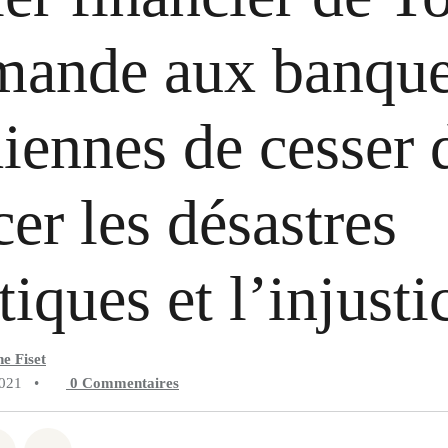
mande aux banqu
iennes de cesser 
cer les désastres
tiques et l’injusti
e Fiset
2021
•
0
Commentaires