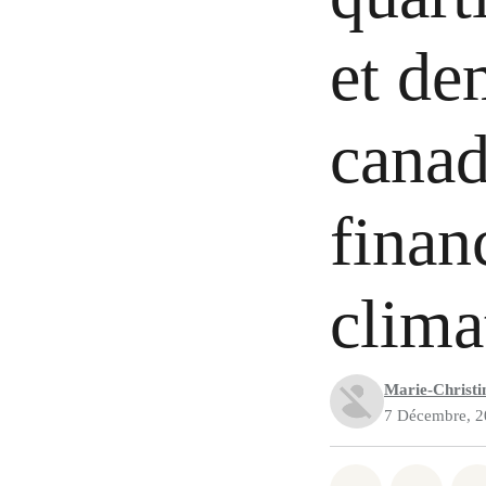
et de
canad
finan
clima
Marie-Christin
7 Décembre, 