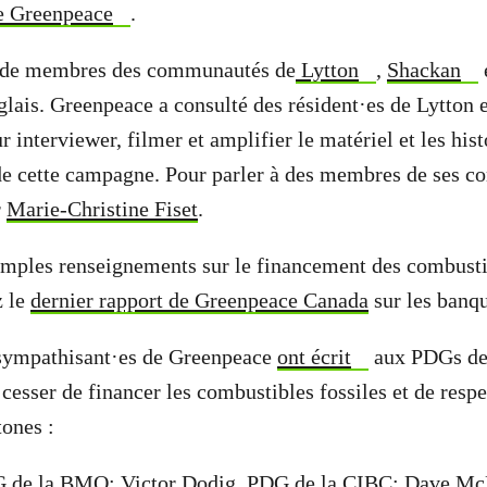
e Greenpeace
.
de membres des communautés de
Lytton
,
Shackan
glais. Greenpeace a consulté des résident·es de Lytton e
interviewer, filmer et amplifier le matériel et les hist
 de cette campagne. Pour parler à des membres de ses 
r
Marie-Christine Fiset
.
amples renseignements sur le financement des combustib
z le
dernier rapport de Greenpeace Canada
sur les banq
 sympathisant·es de Greenpeace
ont écrit
aux PDGs de
esser de financer les combustibles fossiles et de respec
ones :
G de la BMO; Victor Dodig, PDG de la CIBC; Dave Mc