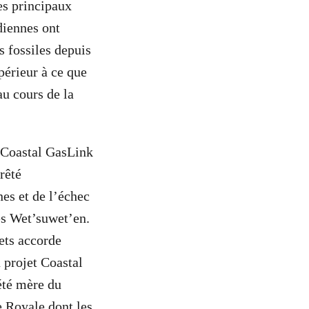
es principaux
diennes ont
s fossiles depuis
périeur à ce que
au cours de la
c Coastal GasLink
rêté
es et de l’échec
res Wet’suwet’en.
ts accorde
 projet Coastal
été mère du
e Royale dont les