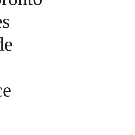
es
de
ce