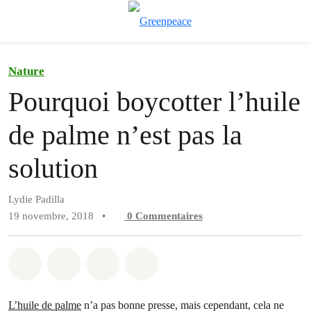
Aff
Menu
Nature
Pourquoi boycotter l’huile
de palme n’est pas la
solution
Lydie Padilla
19 novembre, 2018
•
0
Commentaires
Partager sur Whatsapp
Partager sur Facebook
Partager sur Twitter
Partager via Email
L’huile de palme
n’a pas bonne presse, mais cependant, cela ne