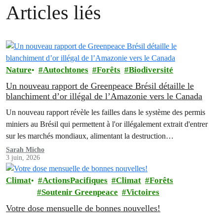
Articles liés
Nature
Autochtones
Forêts
Biodiversité
Un nouveau rapport de Greenpeace Brésil détaille le
blanchiment d’or illégal de l’Amazonie vers le Canada
Un nouveau rapport révèle les failles dans le système des permis
miniers au Brésil qui permettent à l'or illégalement extrait d'entrer
sur les marchés mondiaux, alimentant la destruction
environnementale et aggravant les crises qui touchent les peuples
Sarah Micho
3 juin, 2026
autochtones d'Amazonie.
Climat
ActionsPacifiques
Climat
Forêts
Soutenir Greenpeace
Victoires
Votre dose mensuelle de bonnes nouvelles!