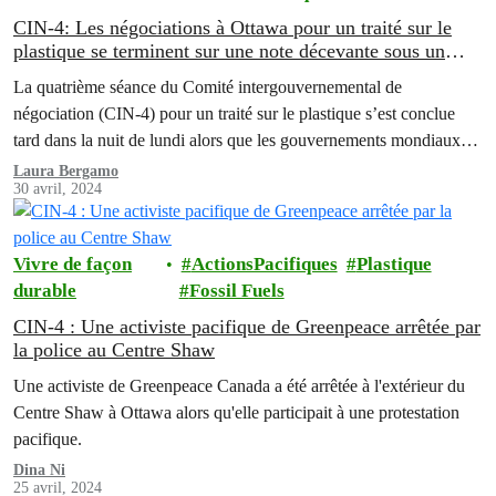
CIN-4: Les négociations à Ottawa pour un traité sur le
plastique se terminent sur une note décevante sous un
leadership canadien mitigé
La quatrième séance du Comité intergouvernemental de
négociation (CIN-4) pour un traité sur le plastique s’est conclue
tard dans la nuit de lundi alors que les gouvernements mondiaux
n'ont pas réussi à se mettre d'accord sur l'inclusion d'une référence
Laura Bergamo
30 avril, 2024
à la réduction de la production de plastique ou aux polymères dans
les travaux intersessions, malgré…
Vivre de façon
ActionsPacifiques
Plastique
durable
Fossil Fuels
CIN-4 : Une activiste pacifique de Greenpeace arrêtée par
la police au Centre Shaw
Une activiste de Greenpeace Canada a été arrêtée à l'extérieur du
Centre Shaw à Ottawa alors qu'elle participait à une protestation
pacifique.
Dina Ni
25 avril, 2024