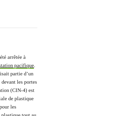
té arrêtée à
station pacifique
.
isait partie d’un
 devant les portes
tion (CIN-4) est
iale de plastique
 pour les
plastique tout au