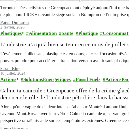
Toronto – Des activistes de Greenpeace ont déployé aujourd’hui une ba
de plus pour l’ICE » devant le siège social à Brampton de l’entreprise
Patou Oumarou
2 février, 2026
Plastiques
Alimentation
Santé
Plastique
Consommat
L’industrie n’a qu’à bien se tenir en ce mois de juillet 
L'événement Juillet sans plastique est en cours, et c'est l'occasion rêv
pouvez prendre pour accélérer la transition vers un avenir sans plastiqu
Sarah King
18 juillet, 2024
Actions
SolutionsÉnergétiques
Fossil Fuels
ActionsPac
Calme ta canicule : Greenpeace offre de la crème glac
dénoncer le rôle de l’industrie pétrolière dans la haus
Alors qu'une vague de chaleur intense s'abat sur Montréal aujourd'hui,
l'avenue Mont-Royal avec leur vélo « Calme ta canicule », servant grat
perspective rafraîchissante sur ces températures extrêmes. Greenpeace 
l'industrie des combustibles fossiles à…
Laura Bergamo