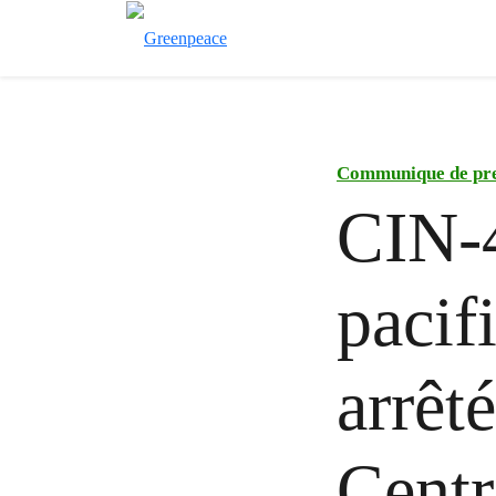
Communique de pr
CIN-4
pacif
arrêt
Cent