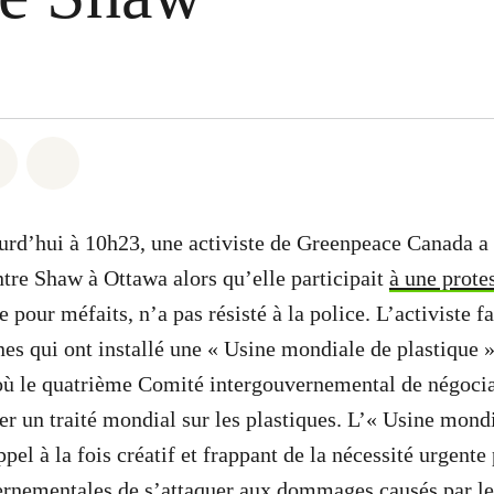
 Whatsapp
er sur Facebook
Partager sur Twitter
Partager via Email
rd’hui à 10h23, une activiste de Greenpeace Canada a é
ntre Shaw à Ottawa alors qu’elle participait
à une prote
ée pour méfaits, n’a pas résisté à la police. L’activiste fa
es qui ont installé une « Usine mondiale de plastique »
où le quatrième Comité intergouvernemental de négocia
er un traité mondial sur les plastiques. L’« Usine mond
ppel à la fois créatif et frappant de la nécessité urgente
rnementales de s’attaquer aux dommages causés par le 