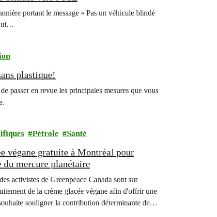
nnière portant le message « Pas un véhicule blindé
 qui…
ion
sans plastique!
ée de passer en revue les principales mesures que vous
e.
ifiques
Pétrole
Santé
ée végane gratuite à Montréal pour
se du mercure planétaire
 des activistes de Greenpeace Canada sont sur
uitement de la crème glacée végane afin d'offrir une
souhaite souligner la contribution déterminante de