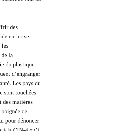
frir des
de entier se
 les
 de la
ie du plastique.
inuent d’engranger
santé. Les pays du
e sont touchées
t des matières
e poignée de
hui pour dénoncer
s à la CIN-4 qu’il