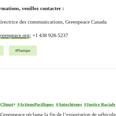
rmations, veuillez contacter :
irectrice des communications, Greenpeace Canada
reenpeace.org
; +1 438 928-5237
#
Plastique
Climat
ActionsPacifiques
Autochtones
Justice Raciale
Greenpeace réclame la fin de l’exportation de véhicule