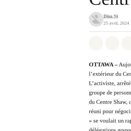
Dina Ni
25 avril, 2024
Partager sur
Partag
OTTAWA –
Aujou
l’extérieur du Ce
L’activiste, arrêt
groupe de personn
du Centre Shaw, 
réuni pour négoci
» se voulait un ra
délégations gouve