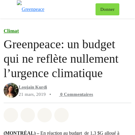
Af
Donner
Menu
Climat
Greenpeace: un budget
qui ne reflète nullement
l’urgence climatique
Loujain Kurdi
21 mars, 2019
•
0
Commentaires
Partager sur Whatsapp
Partager sur Facebook
Partager sur Twitter
Partager via Email
(MONTRÉAL) –
En réaction au
budget de 1,3 $G
alloué à