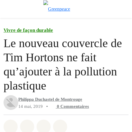
Afficher/cache
Menu
Vivre de façon durable
Le nouveau couvercle de
Tim Hortons ne fait
qu’ajouter à la pollution
plastique
Philippa Duchastel de Montrouge
14 mai, 2019
•
0
Commentaires
Partager sur Whatsapp
Partager sur Facebook
Partager sur Twitter
Partager via Email