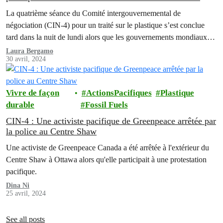
leadership canadien mitigé
La quatrième séance du Comité intergouvernemental de
négociation (CIN-4) pour un traité sur le plastique s’est conclue
tard dans la nuit de lundi alors que les gouvernements mondiaux
n'ont pas réussi à se mettre d'accord sur l'inclusion d'une référence
Laura Bergamo
30 avril, 2024
à la réduction de la production de plastique ou aux polymères dans
les travaux intersessions, malgré…
Vivre de façon
ActionsPacifiques
Plastique
durable
Fossil Fuels
CIN-4 : Une activiste pacifique de Greenpeace arrêtée par
la police au Centre Shaw
Une activiste de Greenpeace Canada a été arrêtée à l'extérieur du
Centre Shaw à Ottawa alors qu'elle participait à une protestation
pacifique.
Dina Ni
25 avril, 2024
See all posts