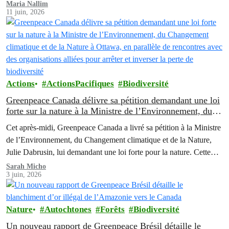
Maria Nallim
11 juin, 2026
Actions
ActionsPacifiques
Biodiversité
Greenpeace Canada délivre sa pétition demandant une loi
forte sur la nature à la Ministre de l’Environnement, du
Changement climatique et de la Nature à Ottawa, en
Cet après-midi, Greenpeace Canada a livré sa pétition à la Ministre
parallèle de rencontres avec des organisations alliées pour
de l’Environnement, du Changement climatique et de la Nature,
arrêter et inverser la perte de biodiversité
Julie Dabrusin, lui demandant une loi forte pour la nature. Cette
pétition a été signée par plus de 116 000 personnes à travers le
Sarah Micho
3 juin, 2026
Canada, qui réclament que la nature soit protégée et que les…
Nature
Autochtones
Forêts
Biodiversité
Un nouveau rapport de Greenpeace Brésil détaille le