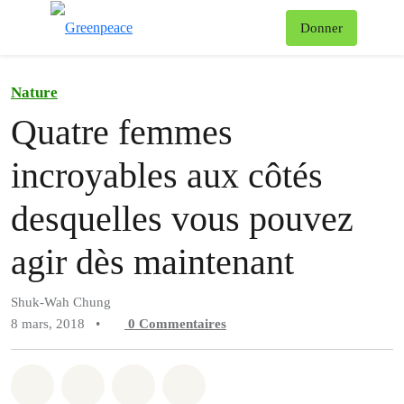
Af
Donner
Menu
Nature
Quatre femmes
incroyables aux côtés
desquelles vous pouvez
agir dès maintenant
Shuk-Wah Chung
8 mars, 2018
•
0
Commentaires
Partager sur Whatsapp
Partager sur Facebook
Partager sur Twitter
Partager via Email