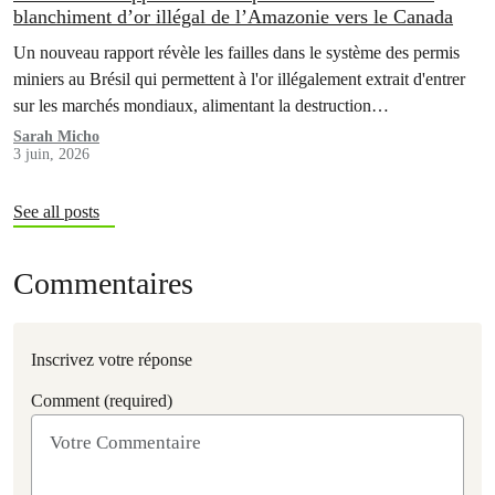
blanchiment d’or illégal de l’Amazonie vers le Canada
Un nouveau rapport révèle les failles dans le système des permis
miniers au Brésil qui permettent à l'or illégalement extrait d'entrer
sur les marchés mondiaux, alimentant la destruction
environnementale et aggravant les crises qui touchent les peuples
Sarah Micho
3 juin, 2026
autochtones d'Amazonie.
See all posts
Commentaires
Inscrivez votre réponse
Comment (required)