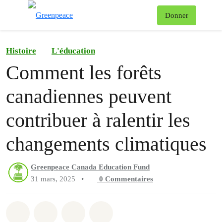
Af
Donner
Menu
Histoire
L'éducation
Comment les forêts
canadiennes peuvent
contribuer à ralentir les
changements climatiques
Greenpeace Canada Education Fund
31 mars, 2025
•
0
Commentaires
Partager sur Whatsapp
Partager sur Facebook
Partager sur Twitter
Partager via Email