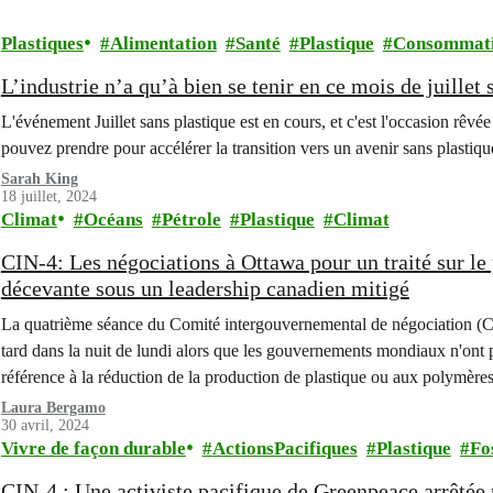
Plastiques
Alimentation
Santé
Plastique
Consommat
L’industrie n’a qu’à bien se tenir en ce mois de juillet 
L'événement Juillet sans plastique est en cours, et c'est l'occasion rêv
pouvez prendre pour accélérer la transition vers un avenir sans plastiqu
Sarah King
18 juillet, 2024
Climat
Océans
Pétrole
Plastique
Climat
CIN-4: Les négociations à Ottawa pour un traité sur le 
décevante sous un leadership canadien mitigé
La quatrième séance du Comité intergouvernemental de négociation (CIN
tard dans la nuit de lundi alors que les gouvernements mondiaux n'ont pa
référence à la réduction de la production de plastique ou aux polymère
Laura Bergamo
30 avril, 2024
Vivre de façon durable
ActionsPacifiques
Plastique
Fo
CIN-4 : Une activiste pacifique de Greenpeace arrêtée 