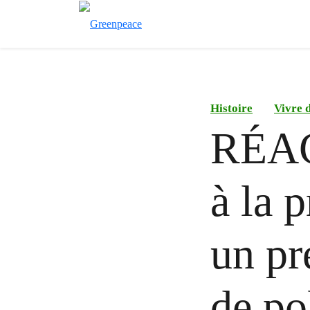
Histoire
Vivre 
RÉAC
à la 
un pr
de po