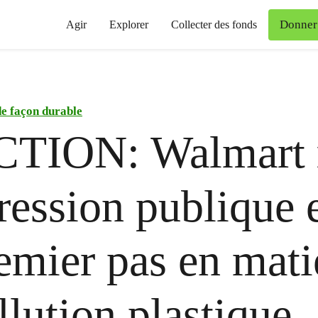
Donner
Agir
Explorer
Collecter des fonds
de façon durable
TION: Walmart r
pression publique e
emier pas en mati
llution plastique