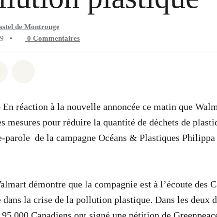
astel de Montrouge
19
•
0
Commentaires
 Whatsapp
er sur Facebook
Partager sur Twitter
Partager via Email
–
En réaction à la nouvelle annoncée ce matin que Wal
es mesures pour réduire la quantité de déchets de plasti
te-parole de la campagne Océans & Plastiques Philippa
lmart démontre que la compagnie est à l’écoute des C
 dans la crise de la pollution plastique. Dans les deux 
 95 000 Canadiens ont signé une pétition de Greenpeac