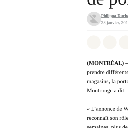
Philippa Duch
23 janvier, 20
Partager sur
Partag
(MONTRÉAL) 
prendre différent
magasins
,
la por
Montrouge a dit :
«
L’annonce de Wa
reconnaît son rôle
semaines, plus de