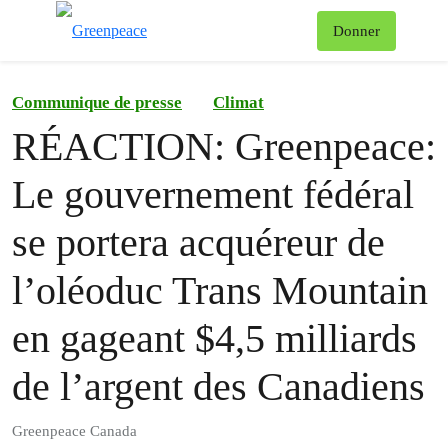
Af
Donner
Menu
Communique de presse
Climat
RÉACTION: Greenpeace:
Le gouvernement fédéral
se portera acquéreur de
l’oléoduc Trans Mountain
en gageant $4,5 milliards
de l’argent des Canadiens
Greenpeace Canada