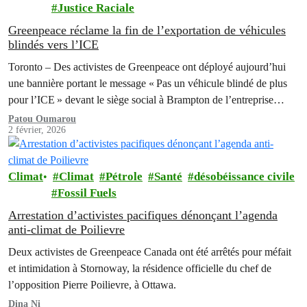
Justice Raciale
Greenpeace réclame la fin de l’exportation de véhicules
blindés vers l’ICE
Toronto – Des activistes de Greenpeace ont déployé aujourd’hui
une bannière portant le message « Pas un véhicule blindé de plus
pour l’ICE » devant le siège social à Brampton de l’entreprise
qui…
Patou Oumarou
2 février, 2026
Climat
Climat
Pétrole
Santé
désobéissance civile
Fossil Fuels
Arrestation d’activistes pacifiques dénonçant l’agenda
anti-climat de Poilievre
Deux activistes de Greenpeace Canada ont été arrêtés pour méfait
et intimidation à Stornoway, la résidence officielle du chef de
l’opposition Pierre Poilievre, à Ottawa.
Dina Ni