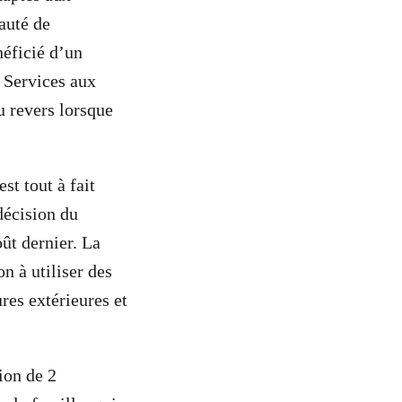
auté de
néficié d’un
 Services aux
u revers lorsque
st tout à fait
décision du
ût dernier. La
n à utiliser des
res extérieures et
tion de 2