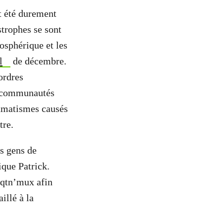
t été durement
trophes se sont
osphérique et les
l
de décembre.
’ordres
s communautés
umatismes causés
tre.
es gens de
ique Patrick.
»aqtn’mux afin
aillé à la