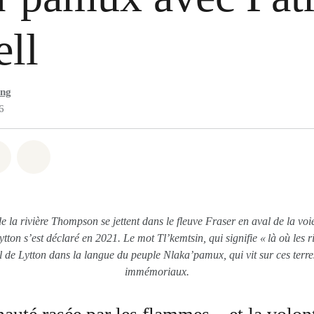
ll
ong
6
 Whatsapp
er sur Facebook
Partager sur Twitter
Partager via Email
 la rivière Thompson se jettent dans le fleuve Fraser en aval de la voie
ytton s’est déclaré en 2021. Le mot Tl’kemtsin, qui signifie « là où les r
l de Lytton dans la langue du peuple Nlaka’pamux, qui vit sur ces terr
immémoriaux.