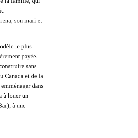
e la famille, qui
t.
erena, son mari et
modèle le plus
ièrement payée,
econstruire sans
du Canada et de la
ur emménager dans
a à louer un
ar), à une