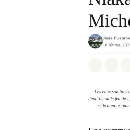
Miche
Jesse Firemp
10 février, 202
Partager sur
Partag
Les eaux sombres de
l’endroit où le feu de L
est le nom origina