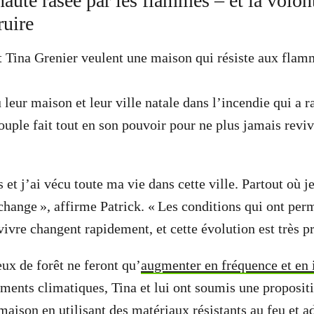
té rasée par les flammes – et la volon
ruire
t Tina Grenier veulent une maison qui résiste aux flam
leur maison et leur ville natale dans l’incendie qui a r
ouple fait tout en son pouvoir pour ne plus jamais reviv
s et j’ai vécu toute ma vie dans cette ville. Partout où je
hange », affirme Patrick. « Les conditions qui ont perm
vivre changent rapidement, et cette évolution est très p
eux de forêt ne feront qu’
augmenter en fréquence et en 
ments climatiques, Tina et lui ont soumis une proposit
maison en utilisant des matériaux résistants au feu et a