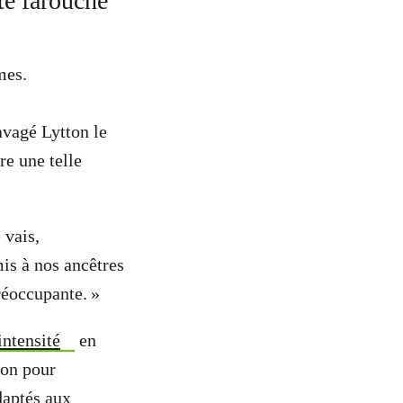
té farouche
mes.
avagé Lytton le
re une telle
 vais,
is à nos ancêtres
réoccupante. »
intensité
en
ion pour
daptés aux