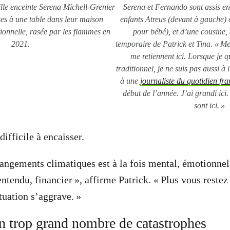
ille enceinte Serena Michell-Grenier
Serena et Fernando sont assis e
ises à une table dans leur maison
enfants Atreus (devant à gauche) e
tionnelle, rasée par les flammes en
pour bébé), et d’une cousine,
2021.
temporaire de Patrick et Tina. « M
me retiennent ici. Lorsque je qu
traditionnel, je ne suis pas aussi à 
à une
journaliste du quotidien f
début de l’année. J’ai grandi ici
sont ici. »
difficile à encaisser.
angements climatiques est à la fois mental, émotionnel
 entendu, financier », affirme Patrick. « Plus vous reste
tuation s’aggrave. »
n trop grand nombre de catastrophes