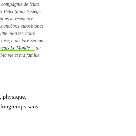
n compagnie de leurs
t Felix (dans le siège
 dans la résidence
es ancêtres autochtones
itte mon territoire
l’aise, a déclaré Serena
rançais Le Monde
au
. Ma vie et ma famille
, physique,
z longtemps sans