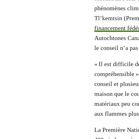
phénomènes clima
Tl’kemtsin (Premi
financement fédé
Autochtones Canad
le conseil n’a pa
« Il est difficile
compréhensible »,
conseil et plusie
maison que le coup
matériaux peu com
aux flammes plus
La Première Natio