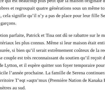
ce qui est beaucoup plus petit que la maison originale d
bres et regroupait quatre générations sous un même toi
cela signifie qu’il n’y a pas de place pour leur fille S
 garçons.
ion parfaite, Patrick et Tina ont dû se rabattre sur le 
tériaux les plus connus. Même si leur maison était ent
ssurée, si bien qu’il serait extrêmement coûteux de la r
e couple est très reconnaissant du soutien qu’il reçoit 
e Lytton, et il espère quitter son foyer temporaire po
ile l’année prochaine. La famille de Serena continuer
rritoire T’eqt »aqtn’mux (Première Nation de Kanaka B
mètres au sud.