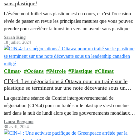
sans plastique!
L'événement Juillet sans plastique est en cours, et c'est l'occasion
rêvée de passer en revue les principales mesures que vous pouvez
prendre pour accélérer la transition vers un avenir sans plastique.
Sarah King
18 juillet, 2024
Climat
Océans
Pétrole
Plastique
Climat
CIN-4: Les négociations à Ottawa pour un traité sur le
plastique se terminent sur une note décevante sous un
leadership canadien mitigé
La quatrième séance du Comité intergouvernemental de
négociation (CIN-4) pour un traité sur le plastique s’est conclue
tard dans la nuit de lundi alors que les gouvernements mondiaux
n'ont pas réussi à se mettre d'accord sur l'inclusion d'une référence
Laura Bergamo
30 avril, 2024
à la réduction de la production de plastique ou aux polymères dans
les travaux intersessions, malgré…