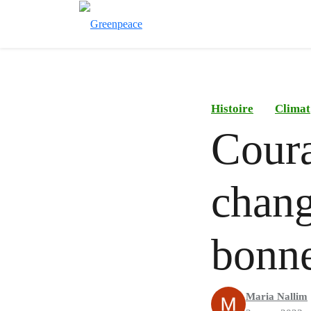
Histoire
Climat
Coura
chang
bonne
Maria Nallim