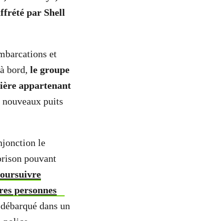
ffrété par Shell
mbarcations et
 à bord,
le groupe
zière appartenant
t nouveaux puits
njonction le
prison pouvant
oursuivre
res personnes
 débarqué dans un