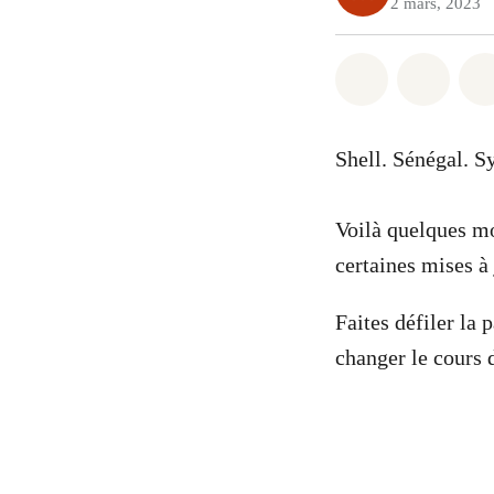
2 mars, 2023
Partager sur
Partag
Shell. Sénégal. S
Voilà quelques mo
certaines mises à
Faites défiler la 
changer le cours 