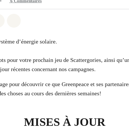
•
6
Commentaires
 Whatsapp
er sur Facebook
Partager sur Twitter
Partager via Email
ystème d’énergie solaire.
ts pour votre prochain jeu de Scattergories, ainsi qu’u
 jour récentes concernant nos campagnes.
page pour découvrir ce que Greenpeace et ses partenaires
des choses au cours des dernières semaines!
MISES À JOUR