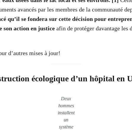
eaux usées dans le lac local et ses environs. [1]
Cett
guments avancés par les membres de la communauté depu
ncé qu’il se fondera sur cette décision pour entrepre
e son action en justice
afin de protéger davantage les d
our d’autres mises à jour!
truction écologique d’un hôpital en 
Deux
hommes
installent
un
système