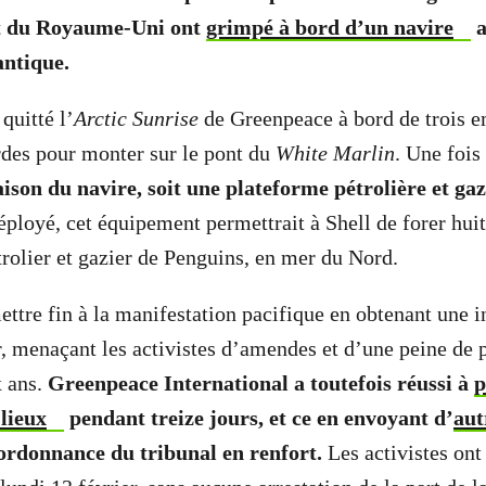
et du Royaume-Uni ont
grimpé à bord d’un navire
a
antique.
quitté l’
Arctic Sunrise
de Greenpeace à bord de trois e
ordes pour monter sur le pont du
White Marlin
. Une fois
aison du navire, soit une plateforme pétrolière et ga
déployé, cet équipement permettrait à Shell de forer hui
rolier et gazier de Penguins, en mer du Nord.
ettre fin à la manifestation pacifique en obtenant une i
r, menaçant les activistes d’amendes et d’une peine de 
x ans.
Greenpeace International a toutefois réussi à
p
 lieux
pendant treize jours, et ce en envoyant d’
aut
’ordonnance du tribunal en renfort.
Les activistes ont