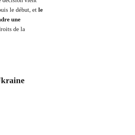
e décision vient
is le début, et
le
ndre une
roits de la
Ukraine