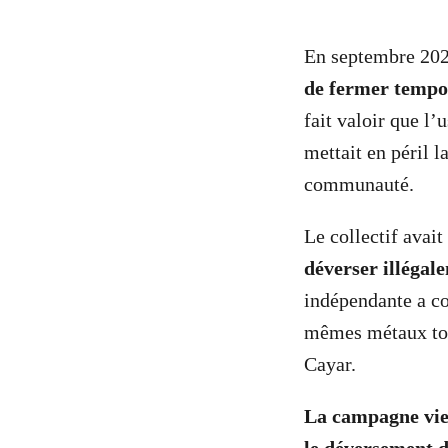
En septembre 20
de fermer temp
fait valoir que l
mettait en péril l
communauté.
Le collectif avai
déverser illégal
indépendante a co
mêmes métaux tox
Cayar.
La campagne vien