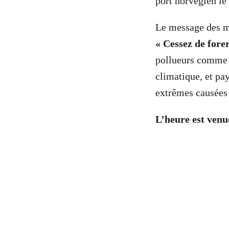
port norvégien le 
Le message des man
« Cessez de fore
pollueurs comme S
climatique, et pa
extrêmes causées
L’heure est venu