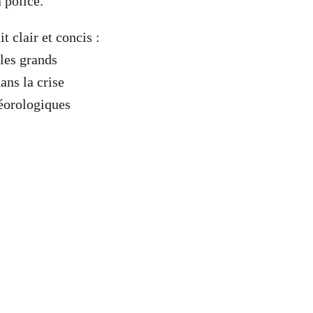
 police.
t clair et concis :
les grands
ans la crise
téorologiques