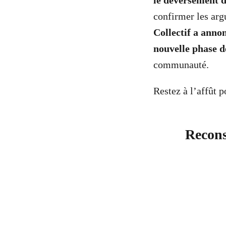
le déversement d’
confirmer les ar
Collectif a anno
nouvelle phase d
communauté.
Restez à l’affût p
Recons