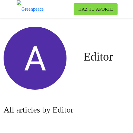
To
HAZ TU APORTE
Menu
Editor
All articles by Editor