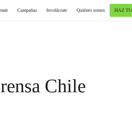
HAZ TU
mate
Campañas
Involúcrate
Quiénes somos
rensa Chile