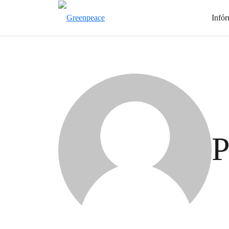
Infór
P