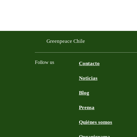
Greenpeace Chile
Follow us
Contacto
Noticias
Facebook
Twitter
YouTube
Instagram
Blog
Prensa
Quiénes somos
Organigrama