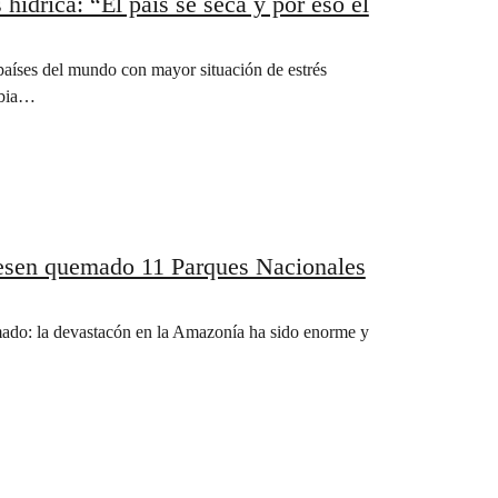
hídrica: “El país se seca y por eso el
 países del mundo con mayor situación de estrés
ibia…
iesen quemado 11 Parques Nacionales
rmado: la devastacón en la Amazonía ha sido enorme y