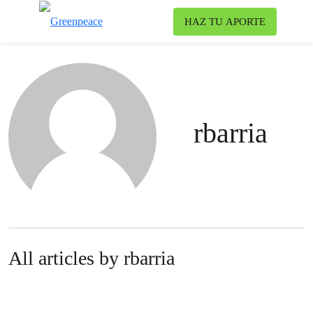
To
HAZ TU APORTE
Menu
rbarria
All articles by rbarria