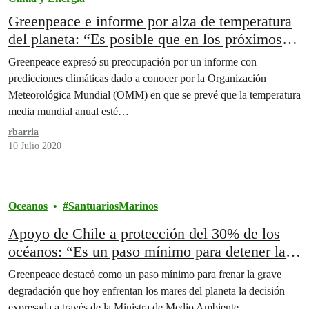
Greenpeace e informe por alza de temperatura
del planeta: “Es posible que en los próximos
cinco años se supere la temida alza de 1.5 °C”.
Greenpeace expresó su preocupación por un informe con
predicciones climáticas dado a conocer por la Organización
Meteorológica Mundial (OMM) en que se prevé que la temperatura
media mundial anual esté…
rbarria
10 Julio 2020
Oceanos
SantuariosMarinos
Apoyo de Chile a protección del 30% de los
océanos: “Es un paso mínimo para detener la
crisis que viven los mares del planeta”.
Greenpeace destacó como un paso mínimo para frenar la grave
degradación que hoy enfrentan los mares del planeta la decisión
expresada a través de la Ministra de Medio Ambiente...