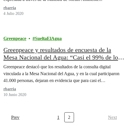
rbarria
4 Julio 2020
Greenpeace
SueltaElAgua
Greenpeace y resultados de encuesta de la
Mesa Nacional del Agua: “Casi el 99% de los
chilenos cree que la prioridad debe ser el
Greenpeace destacó que los resultados de la consulta digital
consumo humano”.
vinculada a la Mesa Nacional del Agua, y en la cual participaron
41.000 personas, dejaran en evidencia que para casi el…
rbarria
10 Junio 2020
Prev
1
2
Next