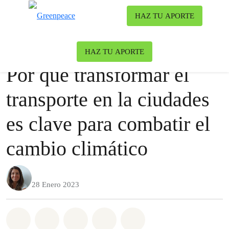
To
HAZ TU APORTE
Menu
Nuestro blog
Blog
|
Clima y Energía
HAZ TU APORTE
Por qué transformar el
transporte en la ciudades
es clave para combatir el
cambio climático
28 Enero 2023
Share on Whatsapp
Share on Facebook
Share on Twitter
Share via Email
Share on Bluesky