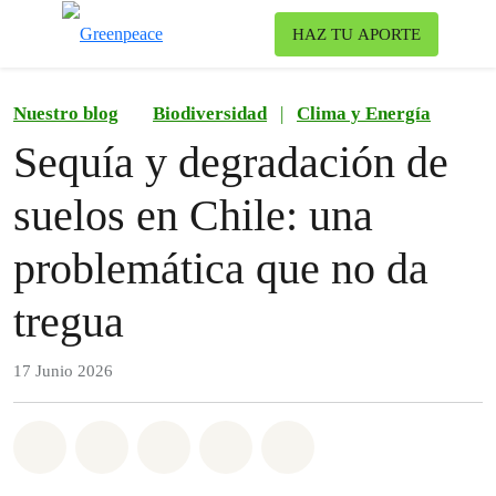
To
HAZ TU APORTE
Menu
Nuestro blog
Biodiversidad
|
Clima y Energía
Sequía y degradación de
suelos en Chile: una
problemática que no da
tregua
17 Junio 2026
Share on Whatsapp
Share on Facebook
Share on Twitter
Share via Email
Share on Bluesky