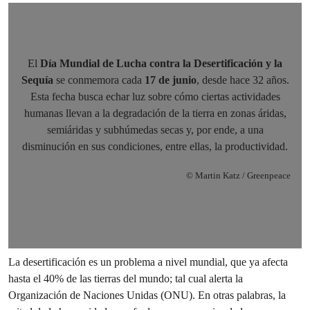
El
Día Mundial de Lucha contra la Desertificación y la
Sequía
se conmemora cada
17 de junio
, desde hace 32 años.
Esta fecha busca echar luz sobre cómo ciertas actividades
humanas llevan a la degradación de la tierra en zonas áridas,
semiáridas y subhúmedas secas y, por ende, a una
disminución en sus condiciones, entre ellas, la productividad.
© Martin Katz / Greenpeace
La desertificación es un problema a nivel mundial, que ya afecta
hasta el 40% de las tierras del mundo; tal cual alerta la
Organización de Naciones Unidas (ONU). En otras palabras, la