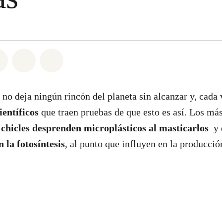
atsapp
on Facebook
Share on Twitter
Share via Email
Share on Bluesky
 no deja ningún rincón del planeta sin alcanzar y, cada
ientíficos
que traen pruebas de que esto es así. Los má
s
chicles desprenden microplásticos al masticarlos
y 
n la fotosíntesis
, al punto que influyen en la producci