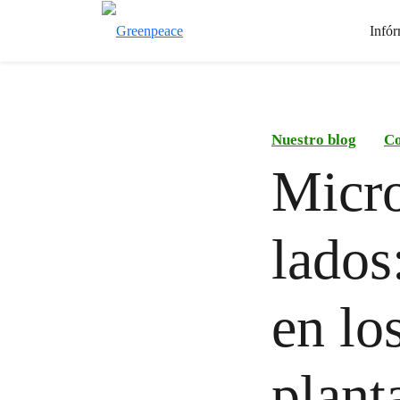
Infór
Nuestro blog
Co
Micro
lados
en lo
plant