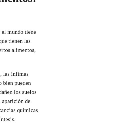
n el mundo tiene
que tienen las
ertos alimentos,
, las ínfimas
 o bien pueden
dañen los suelos
a aparición de
stancias químicas
íntesis.