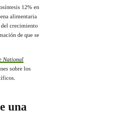
tosíntesis 12% en
dena alimentaria
 del crecimiento
imación de que se
e National
nes sobre los
tíficos.
ne una