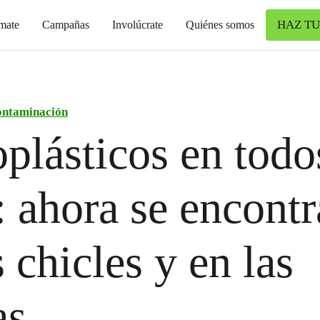
HAZ TU
mate
Campañas
Involúcrate
Quiénes somos
ntaminación
plásticos en todo
: ahora se encont
s chicles y en las
as