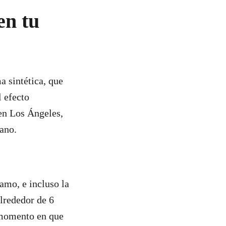
en tu
 sintética, que
l efecto
 en Los Ángeles,
mano.
amo, e incluso la
alrededor de 6
l momento en que