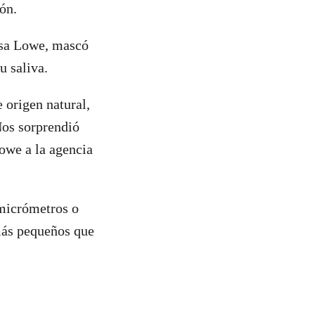
ión.
Lisa Lowe, mascó
su saliva.
 origen natural,
Nos sorprendió
owe a la agencia
 micrómetros o
 más pequeños que