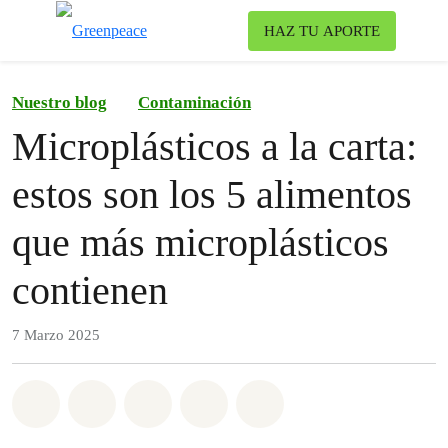
To
HAZ TU APORTE
Menu
Nuestro blog
Contaminación
Microplásticos a la carta:
estos son los 5 alimentos
que más microplásticos
contienen
7 Marzo 2025
Share on Whatsapp
Share on Facebook
Share on Twitter
Share via Email
Share on Bluesky