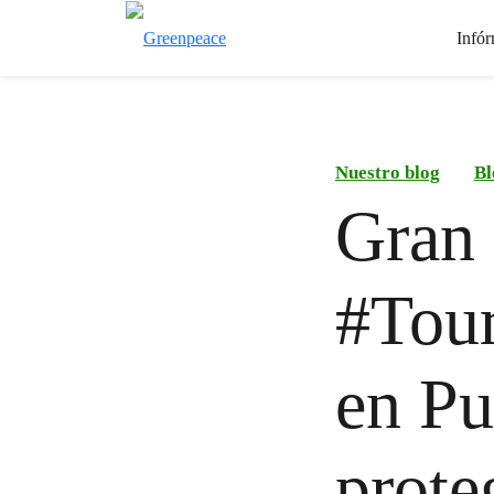
Infór
Nuestro blog
Bl
Gran 
#Tour
en Pu
prote