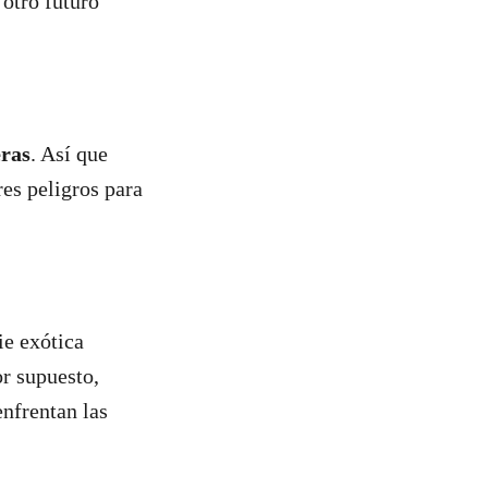
otro futuro
eras
. Así que
es peligros para
ie exótica
or supuesto,
enfrentan las