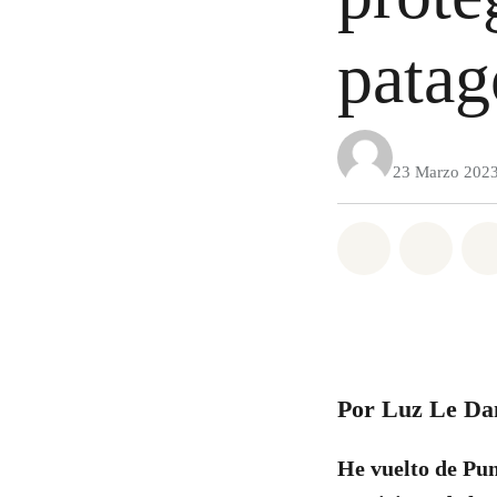
patag
23 Marzo 202
Share on Wh
Share 
Por Luz Le Dan
He vuelto de Pun