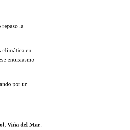
 repaso la
s climática en
 ese entusiasmo
jando por un
ol, Viña del Mar
.