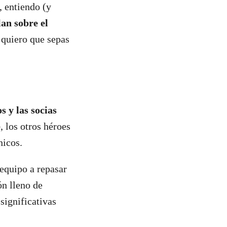
, entiendo (y
lan sobre el
 quiero que sepas
s y las socias
e
, los otros héroes
nicos.
 equipo a repasar
ón lleno de
significativas