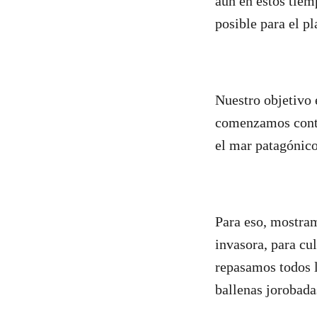
aún en estos tiem
posible para el p
Nuestro objetivo 
comenzamos contan
el mar patagónic
Para eso, mostra
invasora, para cu
repasamos todos l
ballenas jorobadas