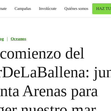
HAZ TU
mate
Campañas
Involúcrate
Quiénes somos
og
|
Oceanos
comienzo del
DeLaBallena: ju
nta Arenas para
ger nuestro mar