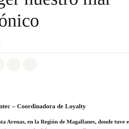
ónico
3
atsapp
on Facebook
Share on Twitter
Share via Email
Share on Bluesky
tec – Coordinadora de Loyalty
ta Arenas, en la Región de Magallanes, donde tuve e