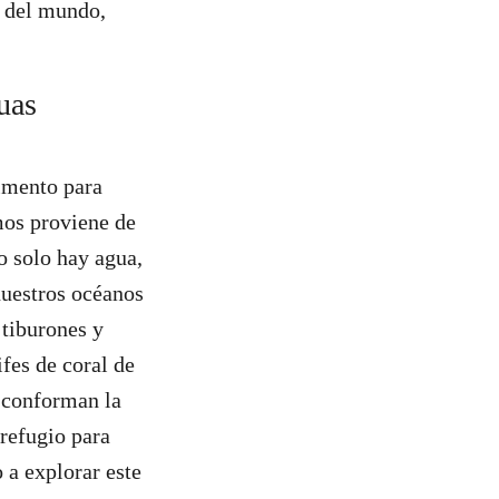
s del mundo,
uas
limento para
mos proviene de
o solo hay agua,
nuestros océanos
 tiburones y
fes de coral de
o conforman la
refugio para
 a explorar este