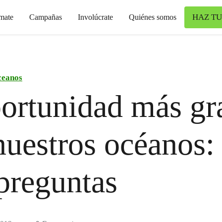
HAZ TU
mate
Campañas
Involúcrate
Quiénes somos
eanos
ortunidad más gr
nuestros océanos:
 preguntas