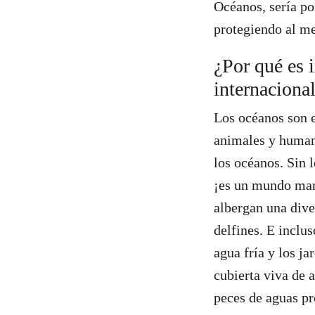
Océanos, sería po
protegiendo al m
¿Por qué es 
internaciona
Los océanos son e
animales y human
los océanos. Sin 
¡es un mundo mara
albergan una diver
delfines. E inclu
agua fría y los j
cubierta viva de 
peces de aguas pr