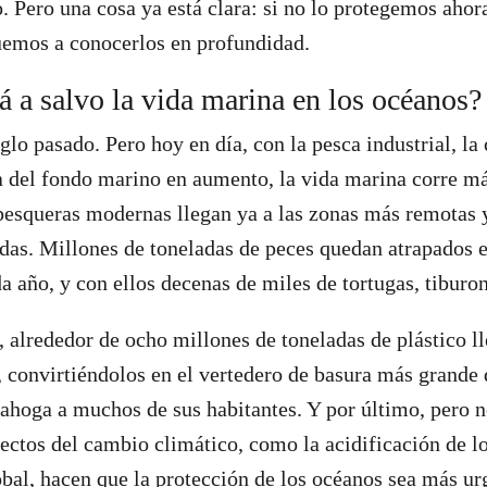
 Pero una cosa ya está clara: si no lo protegemos ahor
uemos a conocerlos en profundidad.
á a salvo la vida marina en los océanos?
iglo pasado. Pero hoy en día, con la pesca industrial, l
a del fondo marino en aumento, la vida marina corre má
 pesqueras modernas llegan ya a las zonas más remotas 
as. Millones de toneladas de peces quedan atrapados e
a año, y con ellos decenas de miles de tortugas, tiburon
alrededor de ocho millones de toneladas de plástico ll
 convirtiéndolos en el vertedero de basura más grande 
ahoga a muchos de sus habitantes. Y por último, pero 
fectos del cambio climático, como la acidificación de l
bal, hacen que la protección de los océanos sea más ur