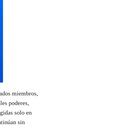
stados miembros,
les poderes,
egidas solo en
ntinúan sin