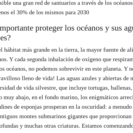
sible una gran red de santuarios a través de los océano
enos el 30% de los mismos para 2030
importante proteger los océanos y sus ag
les?
l hábitat más grande en la tierra, la mayor fuente de a
os. Y cada segunda inhalación de oxígeno que respira
los océanos, no podemos sobrevivir en este planeta. Y n
villoso lleno de vida! Las aguas azules y abiertas de 
sidad de vida silvestre, que incluye tortugas, ballenas,
so muy abajo, en el fondo marino, los enigmáticos arreci
ardines de esponjas prosperan en la oscuridad: a menud
antiguos montes submarinos gigantes que proporcionan 
ofundas y muchas otras criaturas. Estamos comenzando