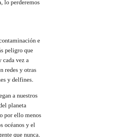
a, lo perderemos
a contaminación e
s peligro que
y cada vez a
n redes y otras
es y delfines.
egan a nuestros
del planeta
no por ello menos
os océanos y el
gente que nunca.