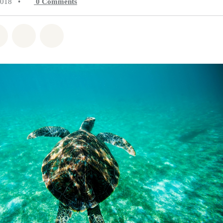
2018
•
0
Comments
atsapp
on Facebook
Share on Twitter
Share via Email
Share on Bluesky