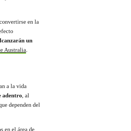
onvertirse en la
efecto
lcanzarán un
e Australia
.
an a la vida
e adentro
, al
que dependen del
s en el área de