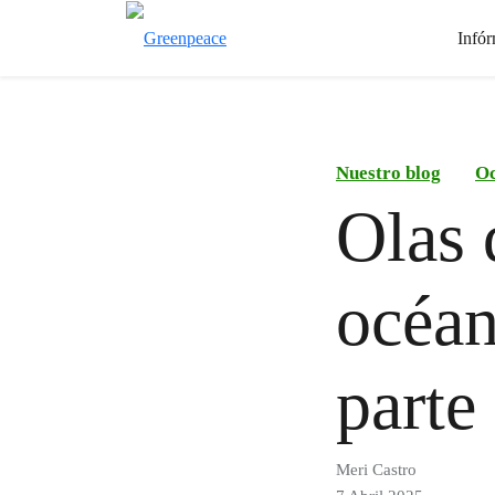
Infór
Nuestro blog
Oc
Olas 
océan
parte
Meri Castro