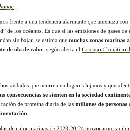
Change
.
mos frente a una tendencia alarmante que amenaza con c
” de los océanos. Es que si las emisiones de gases de 
núan sin bajar, se estima que
muchas zonas marinas a
e de ola de calor
, según alerta el
Consejo Climático d
chos aislados que ocurren en lugares lejanos y que afect
us consecuencias se sienten en la sociedad continent
 ración de proteína diaria de las
millones de personas
imentación
.
olas de calor marinas de 2023-20’24 provocaron cambio