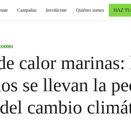
HAZ TU
mate
Campañas
Involúcrate
Quiénes somos
eanos
de calor marinas: 
os se llevan la pe
 del cambio climá