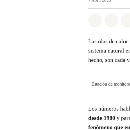
7 Abril 2025
Share on Wh
Share 
Las olas de calor
sistema natural e
hecho,
son cada v
Estación de monitore
Los números habla
desde 1980
y par
fenómeno que en 