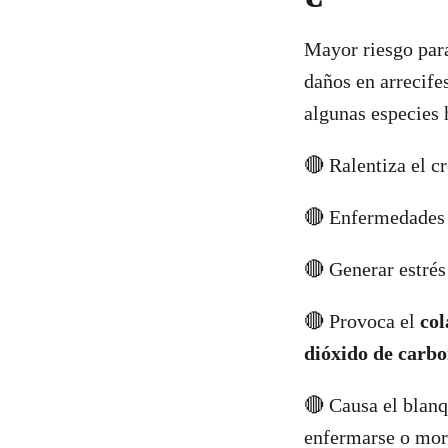
Mayor riesgo para
daños en arrecife
algunas especies 
🔴 Ralentiza el c
🔴 Enfermedades 
🔴 Generar estrés
🔴 Provoca el
col
dióxido de carbo
🔴 Causa el blan
enfermarse o mori