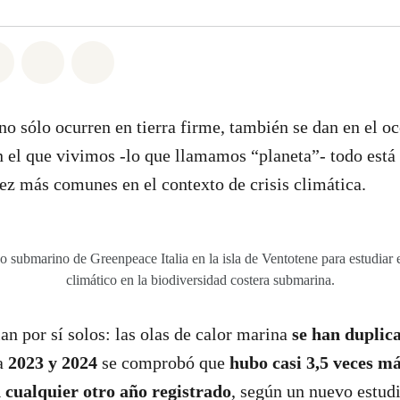
atsapp
on Facebook
Share on Twitter
Share via Email
Share on Bluesky
 no sólo ocurren en tierra firme, también se dan en el o
n el que vivimos -lo que llamamos “planeta”- todo está
ez más comunes en el contexto de crisis climática.
o submarino de Greenpeace Italia en la isla de Ventotene para estudiar 
climático en la biodiversidad costera submarina.
n por sí solos: las olas de calor marina
se han duplic
a
2023 y 2024
se comprobó que
hubo casi 3,5 veces má
cualquier otro año registrado
, según un nuevo estud