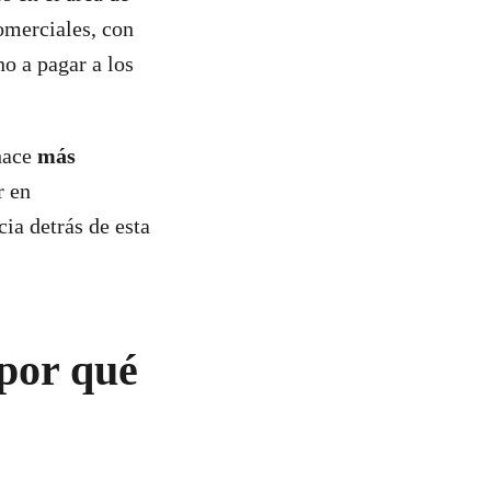
omerciales, con
no a pagar a los
hace
más
r en
cia detrás de esta
 por qué