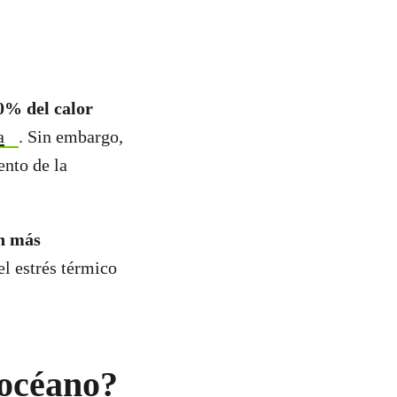
0% del calor
a
. Sin embargo,
nto de la
an más
el estrés térmico
 océano?