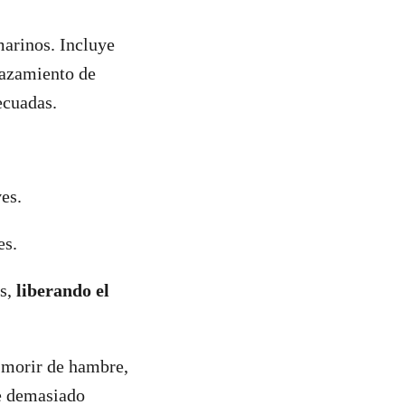
marinos. Incluye
lazamiento de
ecuadas.
es.
es.
os,
liberando el
 morir de hambre,
te demasiado