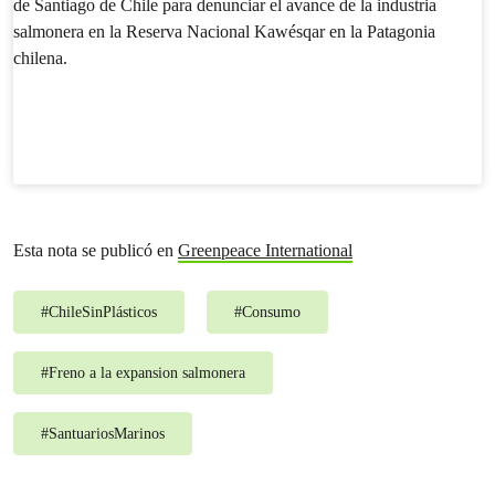
Esta nota se publicó en
Greenpeace International
#
ChileSinPlásticos
#
Consumo
#
Freno a la expansion salmonera
#
SantuariosMarinos