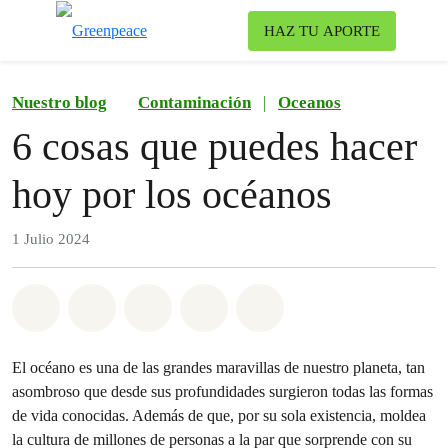
To
HAZ TU APORTE
Menu
Nuestro blog
Contaminación
|
Oceanos
6 cosas que puedes hacer
hoy por los océanos
1 Julio 2024
Share on Whatsapp
Share on Facebook
Share on Twitter
Share via Email
Share on Bluesky
El océano es una de las grandes maravillas de nuestro planeta, tan
asombroso que desde sus profundidades surgieron todas las formas
de vida conocidas. Además de que, por su sola existencia, moldea
la cultura de millones de personas a la par que sorprende con su