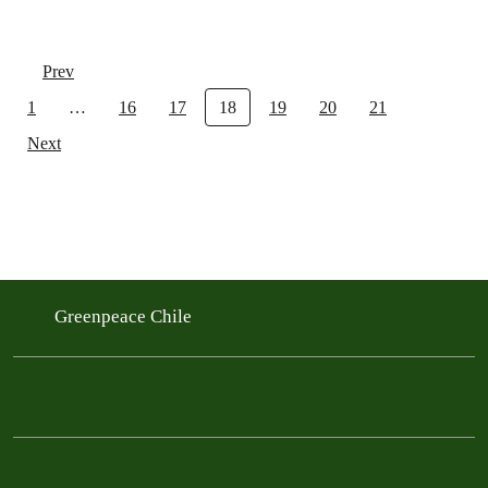
Prev
1
…
16
17
18
19
20
21
Next
Greenpeace Chile