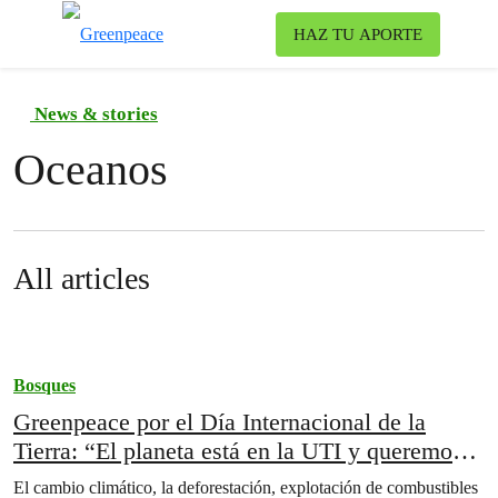
To
HAZ TU APORTE
Menu
News & stories
Oceanos
All articles
Bosques
Greenpeace por el Día Internacional de la
Tierra: “El planeta está en la UTI y queremos
darle aspirinas”
El cambio climático, la deforestación, explotación de combustibles