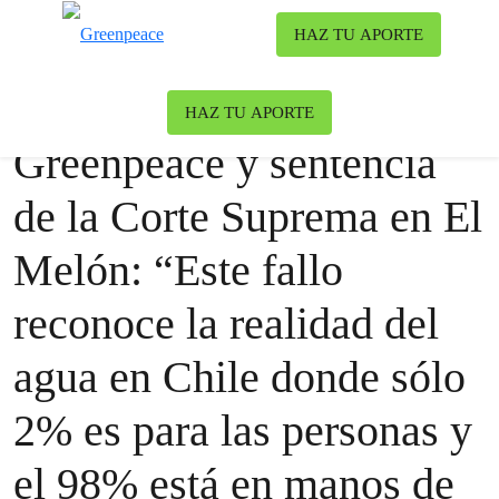
To
HAZ TU APORTE
Menu
Noticias
Greenpeace
HAZ TU APORTE
Greenpeace y sentencia
de la Corte Suprema en El
Melón: “Este fallo
reconoce la realidad del
agua en Chile donde sólo
2% es para las personas y
el 98% está en manos de