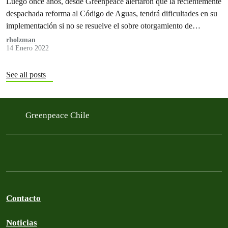
Luego once años, desde Greenpeace alertaron que la recientemente
despachada reforma al Código de Aguas, tendrá dificultades en su
implementación si no se resuelve el sobre otorgamiento de
derechos de aguas.
rholzman
14 Enero 2022
See all posts
Greenpeace Chile
Contacto
Noticias