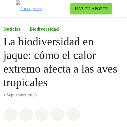
To
HAZ TU APORTE
Menu
Noticias
Biodiversidad
La biodiversidad en
jaque: cómo el calor
extremo afecta a las aves
tropicales
1 Septiembre 2025
Share on Whatsapp
Share on Facebook
Share on Twitter
Share via Email
Share on Bluesky