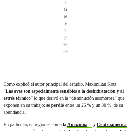
/
G
re
e
n
p
ea
ce
Como explicó el autor principal del estudio, Maximilian Kotz,
“
Las aves son especialmente sensibles a la deshidratación y al
estrés térmico
” lo que derivó en la “disminución asombrosa” que
exponen en su trabajo:
se perdió
entre un 25 % y un 38 % de su
abundancia.
En particular, en regiones como
la
Amazonía
y
Centroamérica