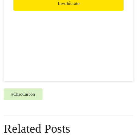
Involúcrate
#
ChaoCarbón
Related Posts