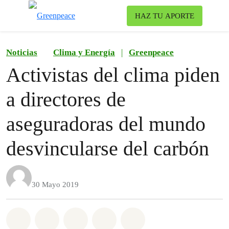
To
HAZ TU APORTE
Menu
Noticias
Clima y Energía
|
Greenpeace
Activistas del clima piden
a directores de
aseguradoras del mundo
desvincularse del carbón
30 Mayo 2019
Share on Whatsapp
Share on Facebook
Share on Twitter
Share via Email
Share on Bluesky