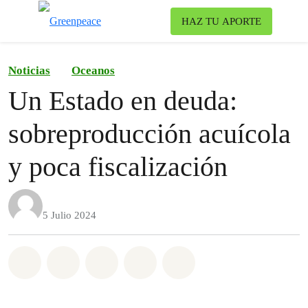
To
HAZ TU APORTE
Menu
Noticias
Oceanos
Un Estado en deuda:
sobreproducción acuícola
y poca fiscalización
5 Julio 2024
Share on Whatsapp
Share on Facebook
Share on Twitter
Share via Email
Share on Bluesky