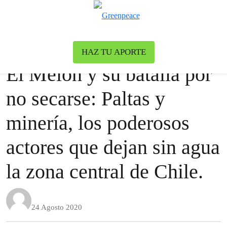
To
Menu
Noticias
Greenpeace
|
Uncategorized
HAZ TU APORTE
El Melón y su batalla por
no secarse: Paltas y
minería, los poderosos
actores que dejan sin agua
la zona central de Chile.
24 Agosto 2020