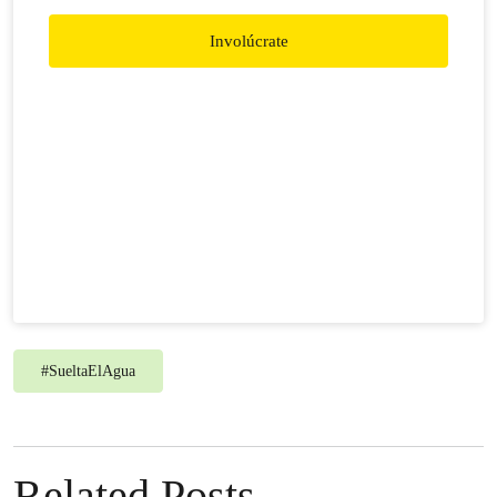
Involúcrate
#
SueltaElAgua
Related Posts