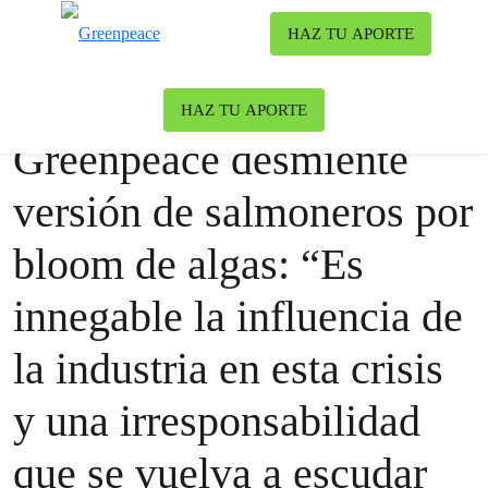
To
HAZ TU APORTE
Menu
Noticias
Oceanos
|
Uncategorized
HAZ TU APORTE
Greenpeace desmiente
versión de salmoneros por
bloom de algas: “Es
innegable la influencia de
la industria en esta crisis
y una irresponsabilidad
que se vuelva a escudar